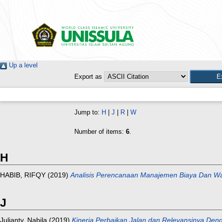
Up a level
Export as
Jump to:
H
|
J
|
R
|
W
Number of items:
6
.
H
HABIB, RIFQY
(2019)
Analisis Perencanaan Manajemen Biaya Dan Wa
J
Julianty, Nabila
(2019)
Kinerja Perbaikan Jalan dan Relevansinya Den