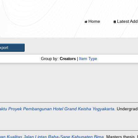
Home
Latest Addi
Group by:
Creators
|
Item Type
ktu Proyek Pembangunan Hotel Grand Keisha Yogyakarta.
Undergradua
gan Kualitas Jalan Lintas Raba-Sape Kabupaten Bima.
Masters thesis, 