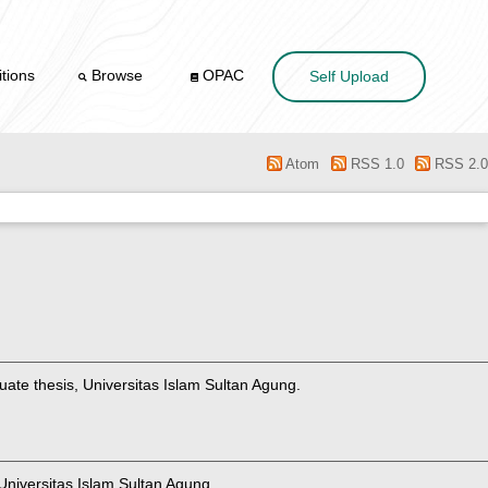
tions
Browse
OPAC
Self Upload
Atom
RSS 1.0
RSS 2.0
te thesis, Universitas Islam Sultan Agung.
Universitas Islam Sultan Agung.