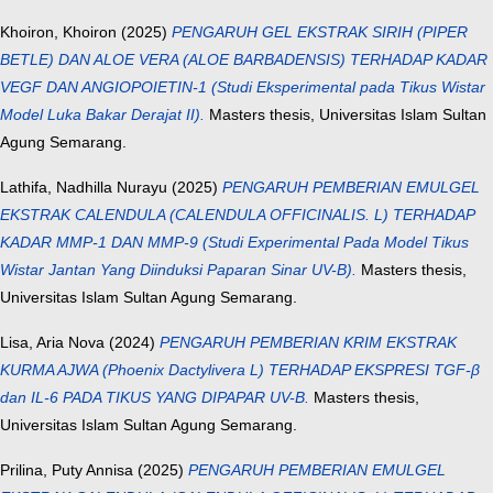
Khoiron, Khoiron
(2025)
PENGARUH GEL EKSTRAK SIRIH (PIPER
BETLE) DAN ALOE VERA (ALOE BARBADENSIS) TERHADAP KADAR
VEGF DAN ANGIOPOIETIN-1 (Studi Eksperimental pada Tikus Wistar
Model Luka Bakar Derajat II).
Masters thesis, Universitas Islam Sultan
Agung Semarang.
Lathifa, Nadhilla Nurayu
(2025)
PENGARUH PEMBERIAN EMULGEL
EKSTRAK CALENDULA (CALENDULA OFFICINALIS. L) TERHADAP
KADAR MMP-1 DAN MMP-9 (Studi Experimental Pada Model Tikus
Wistar Jantan Yang Diinduksi Paparan Sinar UV-B).
Masters thesis,
Universitas Islam Sultan Agung Semarang.
Lisa, Aria Nova
(2024)
PENGARUH PEMBERIAN KRIM EKSTRAK
KURMA AJWA (Phoenix Dactylivera L) TERHADAP EKSPRESI TGF-β
dan IL-6 PADA TIKUS YANG DIPAPAR UV-B.
Masters thesis,
Universitas Islam Sultan Agung Semarang.
Prilina, Puty Annisa
(2025)
PENGARUH PEMBERIAN EMULGEL