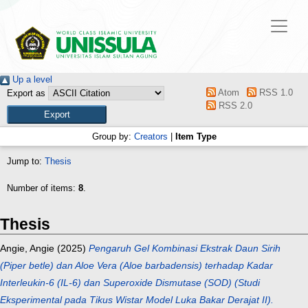
Up a level
Atom
RSS 1.0
Export as
RSS 2.0
Group by:
Creators
|
Item Type
Jump to:
Thesis
Number of items:
8
.
Thesis
Angie, Angie
(2025)
Pengaruh Gel Kombinasi Ekstrak Daun Sirih
(Piper betle) dan Aloe Vera (Aloe barbadensis) terhadap Kadar
Interleukin-6 (IL-6) dan Superoxide Dismutase (SOD) (Studi
Eksperimental pada Tikus Wistar Model Luka Bakar Derajat II).