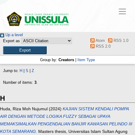
Up a level
Atom
RSS 1.0
Export as
RSS 2.0
Group by:
Creators
|
Item Type
Jump to:
H
|
S
|
Z
Number of items:
3
.
H
Huda, Riza Moh Nujumul
(2024)
KAJIAN SISTEM KENDALI POMPA
AIR DENGAN METODE LOGIKA FUZZY SEBAGAI UPAYA
MEMAKSIMALKAN PENGENDALIAN BANJIR KAWASAN PELINDO III
KOTA SEMARANG.
Masters thesis, Universitas Islam Sultan Agung