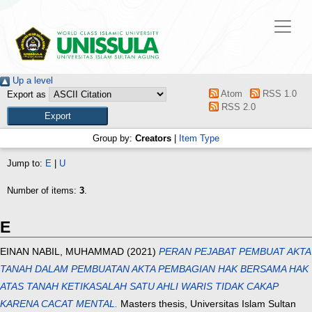
Up a level
Atom
RSS 1.0
Export as
RSS 2.0
Group by:
Creators
|
Item Type
Jump to:
E
|
U
Number of items:
3
.
E
EINAN NABIL, MUHAMMAD
(2021)
PERAN PEJABAT PEMBUAT AKTA
TANAH DALAM PEMBUATAN AKTA PEMBAGIAN HAK BERSAMA HAK
ATAS TANAH KETIKASALAH SATU AHLI WARIS TIDAK CAKAP
KARENA CACAT MENTAL.
Masters thesis, Universitas Islam Sultan