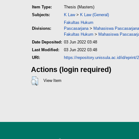
Item Type:
Thesis (Masters)
Subjects:
K Law
>
K Law (General)
Fakultas Hukum
Divisions:
Pascasarjana
>
Mahasiswa Pascasarjana 
Fakultas Hukum
>
Mahasiswa Pascasarjan
Date Deposited:
03 Jun 2022 03:48
Last Modified:
03 Jun 2022 03:48
URI:
https://repository.unissula.ac.id/id/eprint
Actions (login required)
View Item