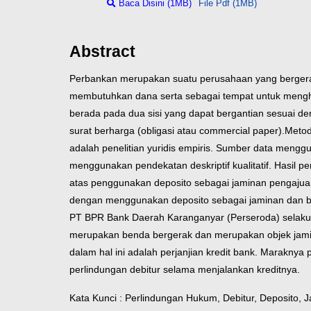
Baca Disini (1MB)
File Pdf (1MB)
Abstract
Perbankan merupakan suatu perusahaan yang bergerak
membutuhkan dana serta sebagai tempat untuk mengh
berada pada dua sisi yang dapat bergantian sesuai
surat berharga (obligasi atau commercial paper).
Metod
adalah penelitian yuridis empiris. Sumber data meng
menggunakan pendekatan deskriptif kualitatif. Hasil p
atas penggunakan deposito sebagai jaminan pengajuan
dengan menggunakan deposito sebagai jaminan dan b
PT BPR Bank Daerah Karanganyar (Perseroda) selaku 
merupakan benda bergerak dan merupakan objek jaminan 
dalam hal ini adalah perjanjian kredit bank. Marakny
perlindungan debitur selama menjalankan kreditnya.
Kata Kunci : Perlindungan Hukum, Debitur, Deposito, J