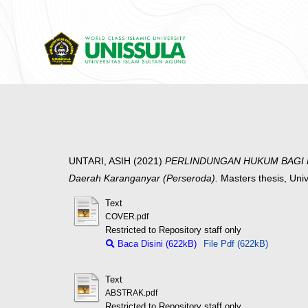
UNTARI, ASIH
(2021)
PERLINDUNGAN HUKUM BAGI D
Daerah Karanganyar (Perseroda).
Masters thesis, Uni
Text
COVER.pdf
Restricted to Repository staff only
Baca Disini (622kB)
File Pdf (622kB)
Text
ABSTRAK.pdf
Restricted to Repository staff only