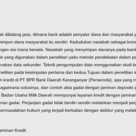
 dibidang jasa, dimana bank adalah penyalur dana dari masyarakat
impun dana masyarakat itu sendiri. Kedudukan nasabah sebagai ko
 dengan sisi mana berada. Nasabah yang menyimpan dananya pada ban
e yang digunakan dalam penelitian yaitu metode pendekatan dalam penulis
gunakan data sekunder. Teknik pengumpulan data menggunakan studi ke
enelitian pada kesimpulan pertama dan kedua.
Tujuan dalam penelitian 
 kredit di PT BPR Bank Daerah Karanganyar (Perseroda), apa yang men
agaimana solusinya, dan contoh akta gadai dengan jaminan deposito
Badan Usaha Milik Daerah mempunyai layanan kredit dengan jaminan 
gadai. Perjanjian gadai tidak berdiri sendiri melainkan menjadi perj
a permasalahan hukum yang terjadi berkaitan dengan debitur yang mel
aminan Kredit.