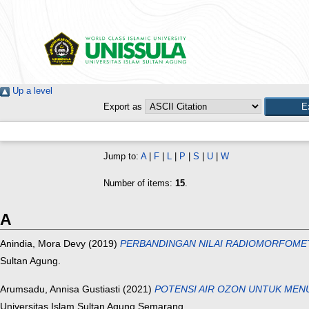
Up a level
Export as
Jump to:
A
|
F
|
L
|
P
|
S
|
U
|
W
Number of items:
15
.
A
Anindia, Mora Devy
(2019)
PERBANDINGAN NILAI RADIOMORFOMET
Sultan Agung.
Arumsadu, Annisa Gustiasti
(2021)
POTENSI AIR OZON UNTUK MENU
Universitas Islam Sultan Agung Semarang.