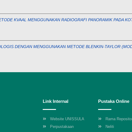
METODE KVAAL MENGGUNAKAN RADIOGRAFI PANORAMIK PADA KO
OLOGIS DENGAN MENGGUNAKAN METODE BLENKIN-TAYLOR (MODIF
Link Internal
Pustaka Online
Website UNISSULA
Rama Reposito
Perpustakaan
Neliti