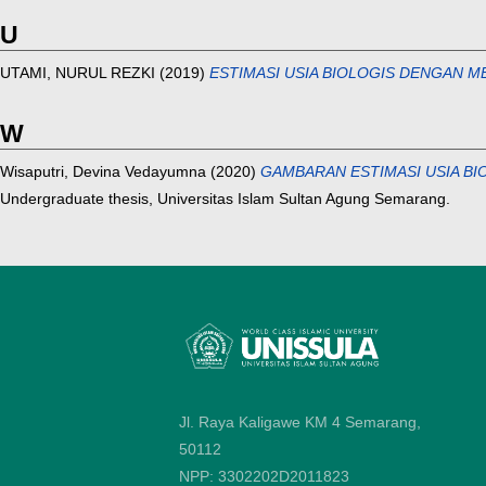
U
UTAMI, NURUL REZKI
(2019)
ESTIMASI USIA BIOLOGIS DENGAN 
W
Wisaputri, Devina Vedayumna
(2020)
GAMBARAN ESTIMASI USIA BI
Undergraduate thesis, Universitas Islam Sultan Agung Semarang.
Jl. Raya Kaligawe KM 4 Semarang,
50112
NPP: 3302202D2011823