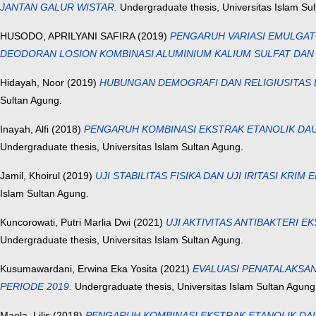
JANTAN GALUR WISTAR.
Undergraduate thesis, Universitas Islam Su
HUSODO, APRILYANI SAFIRA
(2019)
PENGARUH VARIASI EMULGATOR
DEODORAN LOSION KOMBINASI ALUMINIUM KALIUM SULFAT DAN MIN
Hidayah, Noor
(2019)
HUBUNGAN DEMOGRAFI DAN RELIGIUSITAS 
Sultan Agung.
Inayah, Alfi
(2018)
PENGARUH KOMBINASI EKSTRAK ETANOLIK DAUN 
Undergraduate thesis, Universitas Islam Sultan Agung.
Jamil, Khoirul
(2019)
UJI STABILITAS FISIKA DAN UJI IRITASI KR
Islam Sultan Agung.
Kuncorowati, Putri Marlia Dwi
(2021)
UJI AKTIVITAS ANTIBAKTERI EK
Undergraduate thesis, Universitas Islam Sultan Agung.
Kusumawardani, Erwina Eka Yosita
(2021)
EVALUASI PENATALAKSAN
PERIODE 2019.
Undergraduate thesis, Universitas Islam Sultan Agung
Maela, Lilis
(2018)
PENGARUH KOMBINASI EKSTRAK ETANOLIK DAUN