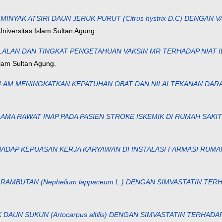
YAK ATSIRI DAUN JERUK PURUT (Citrus hystrix D.C) DENGAN 
niversitas Islam Sultan Agung.
ALAN DAN TINGKAT PENGETAHUAN VAKSIN MR TERHADAP NIAT I
slam Sultan Agung.
AM MENINGKATKAN KEPATUHAN OBAT DAN NILAI TEKANAN DARA
MA RAWAT INAP PADA PASIEN STROKE ISKEMIK DI RUMAH SAKI
DAP KEPUASAN KERJA KARYAWAN DI INSTALASI FARMASI RUMA
RAMBUTAN (Nephelium lappaceum L.) DENGAN SIMVASTATIN TER
DAUN SUKUN (Artocarpus altilis) DENGAN SIMVASTATIN TERHA