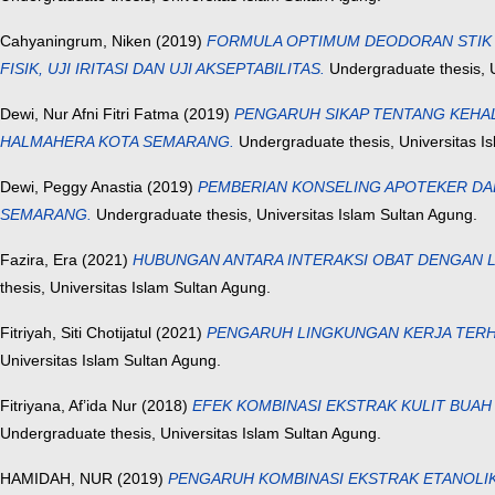
Cahyaningrum, Niken
(2019)
FORMULA OPTIMUM DEODORAN STIK MIN
FISIK, UJI IRITASI DAN UJI AKSEPTABILITAS.
Undergraduate thesis, U
Dewi, Nur Afni Fitri Fatma
(2019)
PENGARUH SIKAP TENTANG KEHAL
HALMAHERA KOTA SEMARANG.
Undergraduate thesis, Universitas I
Dewi, Peggy Anastia
(2019)
PEMBERIAN KONSELING APOTEKER DAL
SEMARANG.
Undergraduate thesis, Universitas Islam Sultan Agung.
Fazira, Era
(2021)
HUBUNGAN ANTARA INTERAKSI OBAT DENGAN LA
thesis, Universitas Islam Sultan Agung.
Fitriyah, Siti Chotijatul
(2021)
PENGARUH LINGKUNGAN KERJA TERHA
Universitas Islam Sultan Agung.
Fitriyana, Af’ida Nur
(2018)
EFEK KOMBINASI EKSTRAK KULIT BUAH 
Undergraduate thesis, Universitas Islam Sultan Agung.
HAMIDAH, NUR
(2019)
PENGARUH KOMBINASI EKSTRAK ETANOLIK 