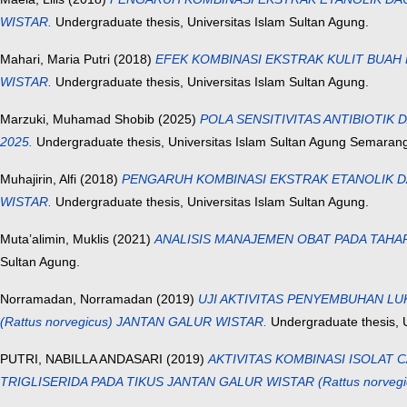
WISTAR.
Undergraduate thesis, Universitas Islam Sultan Agung.
Mahari, Maria Putri
(2018)
EFEK KOMBINASI EKSTRAK KULIT BUAH 
WISTAR.
Undergraduate thesis, Universitas Islam Sultan Agung.
Marzuki, Muhamad Shobib
(2025)
POLA SENSITIVITAS ANTIBIOTIK
2025.
Undergraduate thesis, Universitas Islam Sultan Agung Semaran
Muhajirin, Alfi
(2018)
PENGARUH KOMBINASI EKSTRAK ETANOLIK DAU
WISTAR.
Undergraduate thesis, Universitas Islam Sultan Agung.
Muta’alimin, Muklis
(2021)
ANALISIS MANAJEMEN OBAT PADA TAHA
Sultan Agung.
Norramadan, Norramadan
(2019)
UJI AKTIVITAS PENYEMBUHAN LUK
(Rattus norvegicus) JANTAN GALUR WISTAR.
Undergraduate thesis, U
PUTRI, NABILLA ANDASARI
(2019)
AKTIVITAS KOMBINASI ISOLAT C
TRIGLISERIDA PADA TIKUS JANTAN GALUR WISTAR (Rattus norvegi