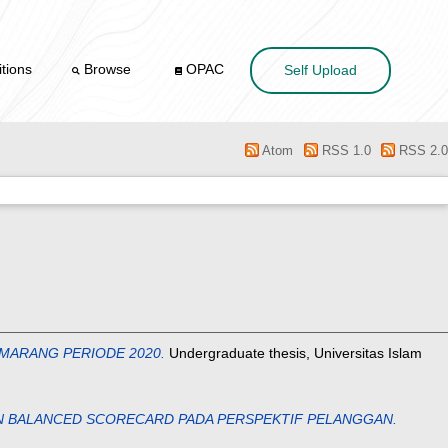
tions
Browse
OPAC
Self Upload
Atom
RSS 1.0
RSS 2.0
EMARANG PERIODE 2020.
Undergraduate thesis, Universitas Islam
N BALANCED SCORECARD PADA PERSPEKTIF PELANGGAN.