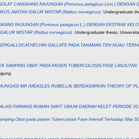
LAT CANGKANG RAJUNGAN (Portunus pelagicus Linn.) DENGAN EKS
S JANTAN GALUR WISTAR (Rattus norvegicus).
Undergraduate thes
NG RAJUNGAN (Portunus pelagicus L.) DENGAN EKSTRAK KELOPA
LUR WISTAR (Rattus norvegicus).
Undergraduate thesis, Universita
T EPIGALLOCATHECHIN GALLATE PADA TANAMAN TEH HIJAU TERHA
K SAMPING OBAT PADA PASIEN TUBERCULOSIS FASE LANJUTAN T
Agung.
MUNISASI MR (MEASLES RUBELLA) BERDASARKAN THEORY OF P
ALASI FARMASI RUMAH SAKIT UMUM DAERAH KELET PERIODE 20
mping Obat pada pasien Tuberculosis Fase Intensif Terhadap Nilai 