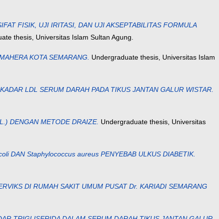
 FISIK, UJI IRITASI, DAN UJI AKSEPTABILITAS FORMULA
te thesis, Universitas Islam Sultan Agung.
LMAHERA KOTA SEMARANG.
Undergraduate thesis, Universitas Islam
RI KADAR LDL SERUM DARAH PADA TIKUS JANTAN GALUR WISTAR.
m L.) DENGAN METODE DRAIZE.
Undergraduate thesis, Universitas
oli DAN Staphylococcus aureus PENYEBAB ULKUS DIABETIK.
RVIKS DI RUMAH SAKIT UMUM PUSAT Dr. KARIADI SEMARANG
KADAR TRIGLISERIDA DALAM SERUM DARAH TIKUS JANTAN GALUR