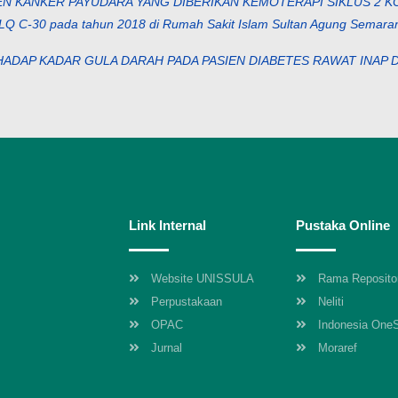
EN KANKER PAYUDARA YANG DIBERIKAN KEMOTERAPI SIKLUS 2 K
 C-30 pada tahun 2018 di Rumah Sakit Islam Sultan Agung Semaran
ADAP KADAR GULA DARAH PADA PASIEN DIABETES RAWAT INAP 
Link Internal
Pustaka Online
Website UNISSULA
Rama Reposito
Perpustakaan
Neliti
OPAC
Indonesia One
Jurnal
Moraref