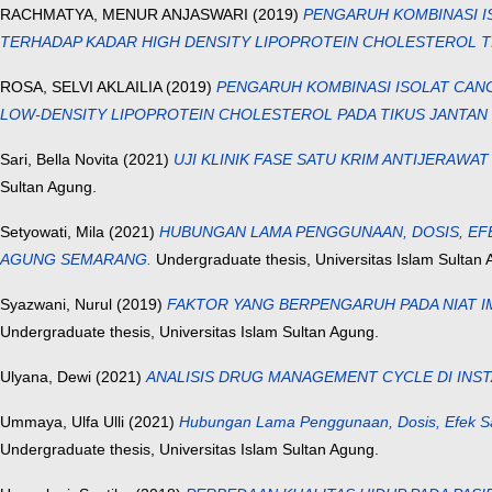
RACHMATYA, MENUR ANJASWARI
(2019)
PENGARUH KOMBINASI ISO
TERHADAP KADAR HIGH DENSITY LIPOPROTEIN CHOLESTEROL TIKU
ROSA, SELVI AKLAILIA
(2019)
PENGARUH KOMBINASI ISOLAT CANGKA
LOW-DENSITY LIPOPROTEIN CHOLESTEROL PADA TIKUS JANTAN GA
Sari, Bella Novita
(2021)
UJI KLINIK FASE SATU KRIM ANTIJERAWA
Sultan Agung.
Setyowati, Mila
(2021)
HUBUNGAN LAMA PENGGUNAAN, DOSIS, EFE
AGUNG SEMARANG.
Undergraduate thesis, Universitas Islam Sultan 
Syazwani, Nurul
(2019)
FAKTOR YANG BERPENGARUH PADA NIAT I
Undergraduate thesis, Universitas Islam Sultan Agung.
Ulyana, Dewi
(2021)
ANALISIS DRUG MANAGEMENT CYCLE DI INST
Ummaya, Ulfa Ulli
(2021)
Hubungan Lama Penggunaan, Dosis, Efek Sa
Undergraduate thesis, Universitas Islam Sultan Agung.