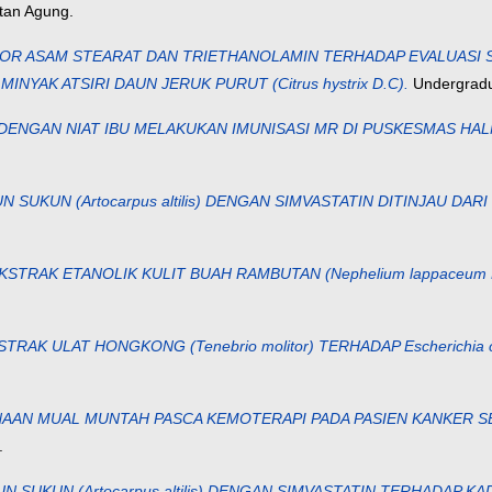
ltan Agung.
 ASAM STEARAT DAN TRIETHANOLAMIN TERHADAP EVALUASI SIFAT
YAK ATSIRI DAUN JERUK PURUT (Citrus hystrix D.C).
Undergradua
DENGAN NIAT IBU MELAKUKAN IMUNISASI MR DI PUSKESMAS HA
SUKUN (Artocarpus altilis) DENGAN SIMVASTATIN DITINJAU DA
IM EKSTRAK ETANOLIK KULIT BUAH RAMBUTAN (Nephelium lappaceu
STRAK ULAT HONGKONG (Tenebrio molitor) TERHADAP Escherichia c
AAN MUAL MUNTAH PASCA KEMOTERAPI PADA PASIEN KANKER SE
.
 SUKUN (Artocarpus altilis) DENGAN SIMVASTATIN TERHADAP 