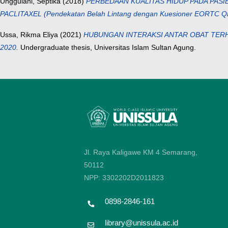
Unggulani, Septika
(2018)
PERBEDAAN KUALITAS HIDUP PADA PASI
PACLITAXEL (Pendekatan Belah Lintang dengan Kuesioner EORTC QLQ
Ussa, Rikma Eliya
(2021)
HUBUNGAN INTERAKSI ANTAR OBAT TERH
2020.
Undergraduate thesis, Universitas Islam Sultan Agung.
Jl. Raya Kaligawe KM 4 Semarang,
50112
NPP: 3302202D2011823
0898-2846-161
library@unissula.ac.id