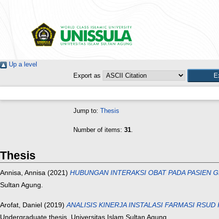
Up a level
Export as
Jump to:
Thesis
Number of items:
31
.
Thesis
Annisa, Annisa
(2021)
HUBUNGAN INTERAKSI OBAT PADA PASIEN G
Sultan Agung.
Arofat, Daniel
(2019)
ANALISIS KINERJA INSTALASI FARMASI R
Undergraduate thesis, Universitas Islam Sultan Agung.