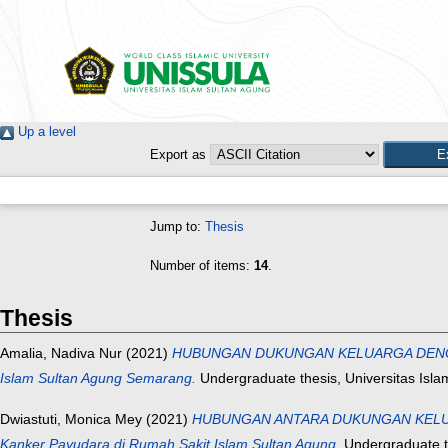
Up a level
Export as
Jump to:
Thesis
Number of items:
14
.
Thesis
Amalia, Nadiva Nur
(2021)
HUBUNGAN DUKUNGAN KELUARGA DENGAN TI
Islam Sultan Agung Semarang.
Undergraduate thesis, Universitas Isla
Dwiastuti, Monica Mey
(2021)
HUBUNGAN ANTARA DUKUNGAN KELUAR
Kanker Payudara di Rumah Sakit Islam Sultan Agung.
Undergraduate th