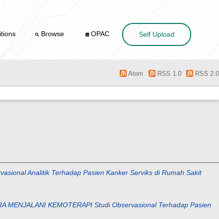
tions
Browse
OPAC
Self Upload
Atom
RSS 1.0
RSS 2.0
 Analitik Terhadap Pasien Kanker Serviks di Rumah Sakit
NJALANI KEMOTERAPI Studi Observasional Terhadap Pasien