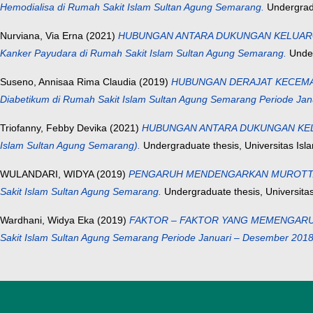
Hemodialisa di Rumah Sakit Islam Sultan Agung Semarang.
Undergradu
Nurviana, Via Erna
(2021)
HUBUNGAN ANTARA DUKUNGAN KELUARGA 
Kanker Payudara di Rumah Sakit Islam Sultan Agung Semarang.
Under
Suseno, Annisaa Rima Claudia
(2019)
HUBUNGAN DERAJAT KECEMASAN 
Diabetikum di Rumah Sakit Islam Sultan Agung Semarang Periode Ja
Triofanny, Febby Devika
(2021)
HUBUNGAN ANTARA DUKUNGAN KELUAR
Islam Sultan Agung Semarang).
Undergraduate thesis, Universitas Isl
WULANDARI, WIDYA
(2019)
PENGARUH MENDENGARKAN MUROTTAL SUR
Sakit Islam Sultan Agung Semarang.
Undergraduate thesis, Universita
Wardhani, Widya Eka
(2019)
FAKTOR – FAKTOR YANG MEMENGARUHI DE
Sakit Islam Sultan Agung Semarang Periode Januari – Desember 2018