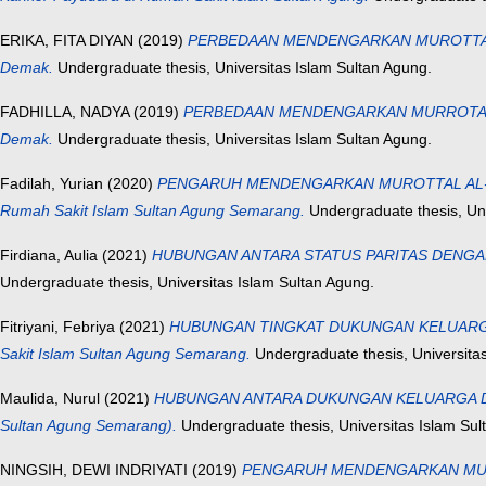
ERIKA, FITA DIYAN
(2019)
PERBEDAAN MENDENGARKAN MUROTTAL AL-
Demak.
Undergraduate thesis, Universitas Islam Sultan Agung.
FADHILLA, NADYA
(2019)
PERBEDAAN MENDENGARKAN MURROTAL AL-Q
Demak.
Undergraduate thesis, Universitas Islam Sultan Agung.
Fadilah, Yurian
(2020)
PENGARUH MENDENGARKAN MUROTTAL AL-QUR’A
Rumah Sakit Islam Sultan Agung Semarang.
Undergraduate thesis, Un
Firdiana, Aulia
(2021)
HUBUNGAN ANTARA STATUS PARITAS DENGAN DER
Undergraduate thesis, Universitas Islam Sultan Agung.
Fitriyani, Febriya
(2021)
HUBUNGAN TINGKAT DUKUNGAN KELUARGA D
Sakit Islam Sultan Agung Semarang.
Undergraduate thesis, Universita
Maulida, Nurul
(2021)
HUBUNGAN ANTARA DUKUNGAN KELUARGA DENGAN 
Sultan Agung Semarang).
Undergraduate thesis, Universitas Islam Sul
NINGSIH, DEWI INDRIYATI
(2019)
PENGARUH MENDENGARKAN MUROTT