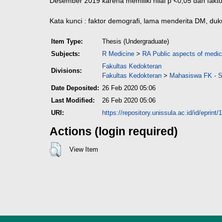
Desember 2019 karena memiliki nilai p <0,05 dan fakt
Kata kunci : faktor demografi, lama menderita DM, duk
Item Type:
Thesis (Undergraduate)
Subjects:
R Medicine
>
RA Public aspects of medic
Fakultas Kedokteran
Divisions:
Fakultas Kedokteran
>
Mahasiswa FK - Sk
Date Deposited:
26 Feb 2020 05:06
Last Modified:
26 Feb 2020 05:06
URI:
https://repository.unissula.ac.id/id/eprint
Actions (login required)
View Item