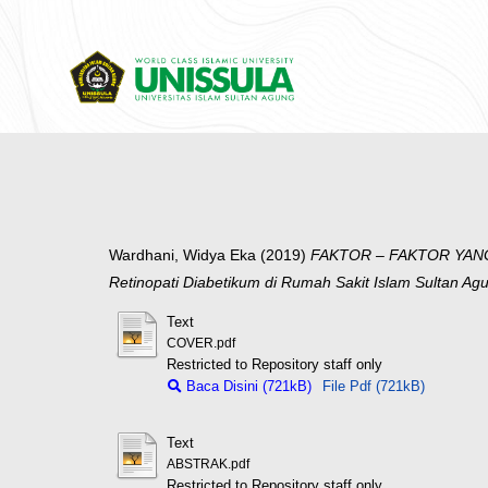
Wardhani, Widya Eka
(2019)
FAKTOR – FAKTOR YANG 
Retinopati Diabetikum di Rumah Sakit Islam Sultan A
Text
COVER.pdf
Restricted to Repository staff only
Baca Disini (721kB)
File Pdf (721kB)
Text
ABSTRAK.pdf
Restricted to Repository staff only