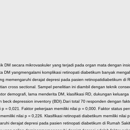
ik DM secara mikrovaskuler yang terjadi pada organ mata dengan insid
ita DM yang
mengalami komplikasi retinopati diabetikum banyak menga
ang memengaruhi derajat depresi pada pasien retinopati
diabetikum di 
ian cross sectional. Sampel penelitian ini diambil dengan teknik conse
faktor demografi, lama menderita DM, klasifikasi RD, dukungan keluarga
n beck depression inventory (BDI).
Dari total 70 responden dengan faktor
ai p = 0,021. Faktor pekerjaan memiliki nilai p = 0,000. Faktor status p
miliki nilai p = 0,226. Klasifikasi retinopati diabetikum memiliki nilai p
aruhi derajat depresi pada pasien retinopati diabetikum di Rumah Sak