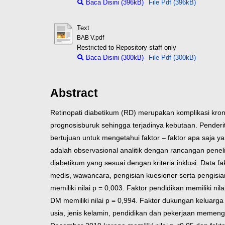
Baca Disini (396kB)
File Pdf (396kB)
Text
BAB V.pdf
Restricted to Repository staff only
Baca Disini (300kB)
File Pdf (300kB)
Abstract
Retinopati diabetikum (RD) merupakan komplikasi kron
prognosis
buruk sehingga terjadinya kebutaan. Pender
bertujuan untuk mengetahui faktor – faktor apa saja y
adalah observasional analitik dengan rancangan penelit
diabetikum yang sesuai dengan kriteria inklusi. Data 
medis, wawancara, pengisian kuesioner serta pengisia
memiliki nilai p = 0,003. Faktor pendidikan memiliki nil
DM memiliki nilai p = 0,994. Faktor dukungan keluarga me
usia, jenis kelamin, pendidikan dan pekerjaan memeng