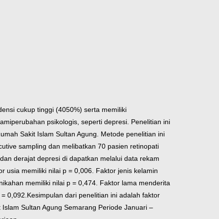
ensi cukup tinggi (4050%) serta memiliki
lami
perubahan psikologis, seperti depresi. Penelitian ini
Rumah Sakit Islam Sultan Agung. Metode penelitian ini
cutive sampling dan melibatkan 70 pasien retinopati
 dan derajat depresi di dapatkan melalui data rekam
 usia memiliki nilai p = 0,006. Faktor jenis kelamin
ernikahan memiliki nilai p = 0,474. Faktor lama menderita
 = 0,092.
Kesimpulan dari penelitian ini adalah faktor
it Islam Sultan Agung Semarang Periode Januari –