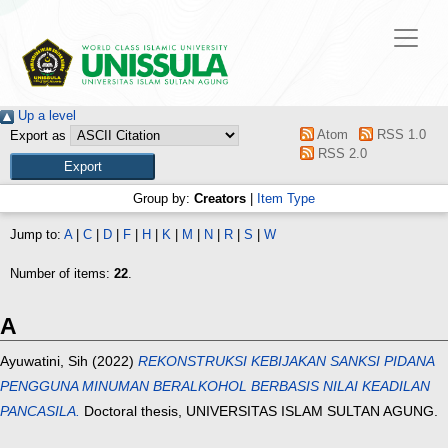
Up a level
Atom
RSS 1.0
Export as
RSS 2.0
Group by:
Creators
|
Item Type
Jump to:
A
|
C
|
D
|
F
|
H
|
K
|
M
|
N
|
R
|
S
|
W
Number of items:
22
.
A
Ayuwatini, Sih
(2022)
REKONSTRUKSI KEBIJAKAN SANKSI PIDANA
PENGGUNA MINUMAN BERALKOHOL BERBASIS NILAI KEADILAN
PANCASILA.
Doctoral thesis, UNIVERSITAS ISLAM SULTAN AGUNG.