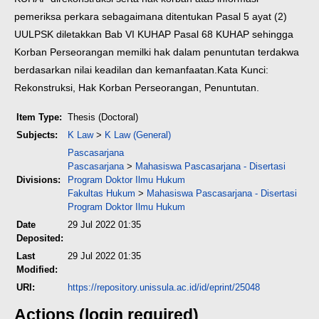
pemeriksa perkara sebagaimana ditentukan Pasal 5 ayat (2)
UULPSK diletakkan Bab VI KUHAP Pasal 68 KUHAP sehingga
Korban Perseorangan memilki hak dalam penuntutan terdakwa
berdasarkan nilai keadilan dan kemanfaatan.
Kata Kunci:
Rekonstruksi, Hak Korban Perseorangan, Penuntutan.
Item Type:
Thesis (Doctoral)
Subjects:
K Law
>
K Law (General)
Pascasarjana
Pascasarjana
>
Mahasiswa Pascasarjana - Disertasi
Divisions:
Program Doktor Ilmu Hukum
Fakultas Hukum
>
Mahasiswa Pascasarjana - Disertasi
Program Doktor Ilmu Hukum
Date
29 Jul 2022 01:35
Deposited:
Last
29 Jul 2022 01:35
Modified:
URI:
https://repository.unissula.ac.id/id/eprint/25048
Actions (login required)