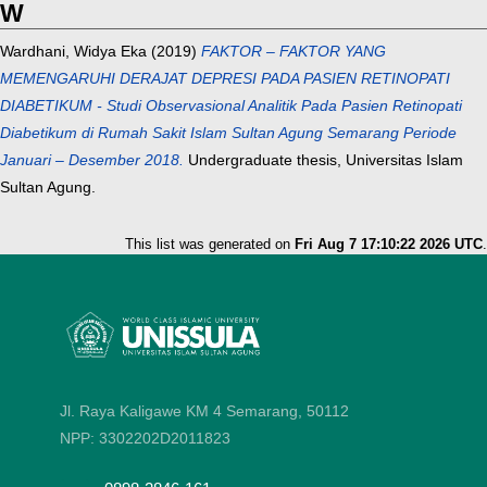
W
Wardhani, Widya Eka
(2019)
FAKTOR – FAKTOR YANG
MEMENGARUHI DERAJAT DEPRESI PADA PASIEN RETINOPATI
DIABETIKUM - Studi Observasional Analitik Pada Pasien Retinopati
Diabetikum di Rumah Sakit Islam Sultan Agung Semarang Periode
Januari – Desember 2018.
Undergraduate thesis, Universitas Islam
Sultan Agung.
This list was generated on
Fri Aug 7 17:10:22 2026 UTC
.
Jl. Raya Kaligawe KM 4 Semarang, 50112
NPP: 3302202D2011823