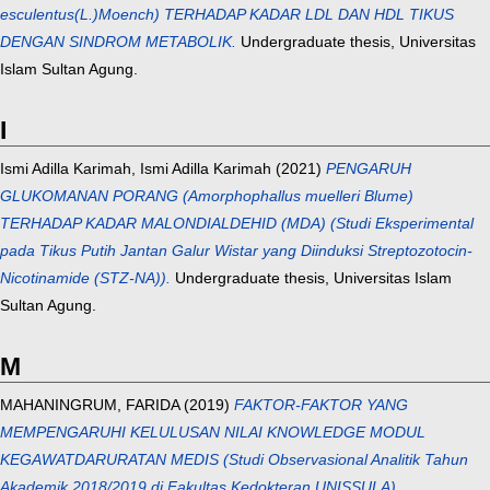
esculentus(L.)Moench) TERHADAP KADAR LDL DAN HDL TIKUS
DENGAN SINDROM METABOLIK.
Undergraduate thesis, Universitas
Islam Sultan Agung.
I
Ismi Adilla Karimah, Ismi Adilla Karimah
(2021)
PENGARUH
GLUKOMANAN PORANG (Amorphophallus muelleri Blume)
TERHADAP KADAR MALONDIALDEHID (MDA) (Studi Eksperimental
pada Tikus Putih Jantan Galur Wistar yang Diinduksi Streptozotocin-
Nicotinamide (STZ-NA)).
Undergraduate thesis, Universitas Islam
Sultan Agung.
M
MAHANINGRUM, FARIDA
(2019)
FAKTOR-FAKTOR YANG
MEMPENGARUHI KELULUSAN NILAI KNOWLEDGE MODUL
KEGAWATDARURATAN MEDIS (Studi Observasional Analitik Tahun
Akademik 2018/2019 di Fakultas Kedokteran UNISSULA).