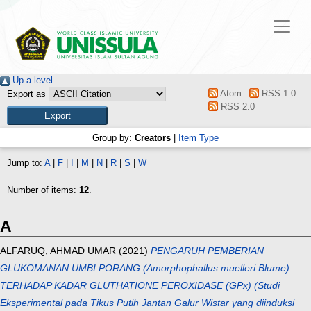
Up a level
Atom
RSS 1.0
Export as
RSS 2.0
Group by:
Creators
|
Item Type
Jump to:
A
|
F
|
I
|
M
|
N
|
R
|
S
|
W
Number of items:
12
.
A
ALFARUQ, AHMAD UMAR
(2021)
PENGARUH PEMBERIAN
GLUKOMANAN UMBI PORANG (Amorphophallus muelleri Blume)
TERHADAP KADAR GLUTHATIONE PEROXIDASE (GPx) (Studi
Eksperimental pada Tikus Putih Jantan Galur Wistar yang diinduksi