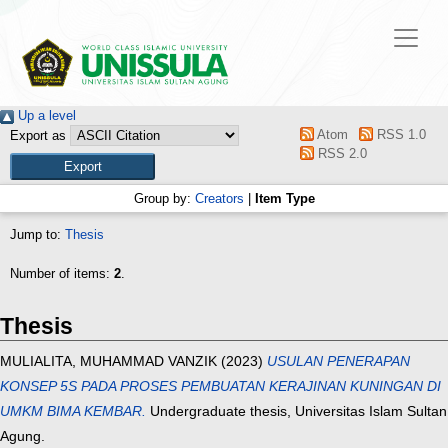
Up a level
Atom
RSS 1.0
Export as
RSS 2.0
Group by:
Creators
|
Item Type
Jump to:
Thesis
Number of items:
2
.
Thesis
MULIALITA, MUHAMMAD VANZIK
(2023)
USULAN PENERAPAN
KONSEP 5S PADA PROSES PEMBUATAN KERAJINAN KUNINGAN DI
UMKM BIMA KEMBAR.
Undergraduate thesis, Universitas Islam Sultan
Agung.