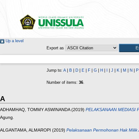
Up a level
Export as
Jump to:
A
|
B
|
D
|
E
|
F
|
G
|
H
|
I
|
J
|
K
|
M
|
N
|
P
Number of items:
36
.
A
ADHAMHAQ, TOMMY ASWINANDA
(2019)
PELAKSANAAN MEDIASI 
Agung.
ALGANTAMA, ALMAROPI
(2019)
Pelaksanaan Permohonan Hak Milik 