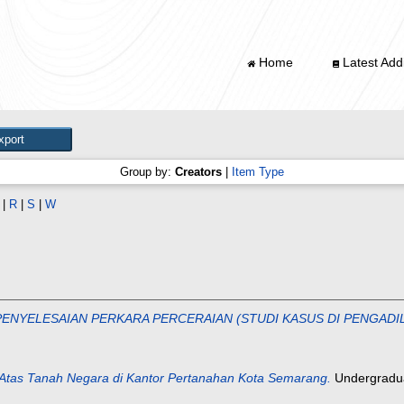
Home
Latest Addi
Group by:
Creators
|
Item Type
|
R
|
S
|
W
PENYELESAIAN PERKARA PERCERAIAN (STUDI KASUS DI PENGADI
Atas Tanah Negara di Kantor Pertanahan Kota Semarang.
Undergraduat