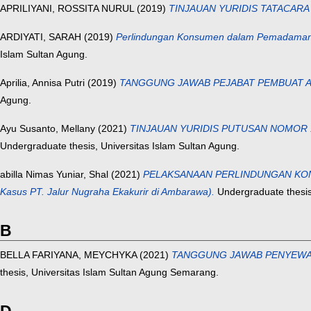
APRILIYANI, ROSSITA NURUL
(2019)
TINJAUAN YURIDIS TATACAR
ARDIYATI, SARAH
(2019)
Perlindungan Konsumen dalam Pemadaman L
Islam Sultan Agung.
Aprilia, Annisa Putri
(2019)
TANGGUNG JAWAB PEJABAT PEMBUAT AK
Agung.
Ayu Susanto, Mellany
(2021)
TINJAUAN YURIDIS PUTUSAN NOMOR 12
Undergraduate thesis, Universitas Islam Sultan Agung.
abilla Nimas Yuniar, Shal
(2021)
PELAKSANAAN PERLINDUNGAN KON
Kasus PT. Jalur Nugraha Ekakurir di Ambarawa).
Undergraduate thesis,
B
BELLA FARIYANA, MEYCHYKA
(2021)
TANGGUNG JAWAB PENYEWA D
thesis, Universitas Islam Sultan Agung Semarang.