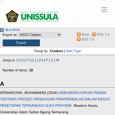
Up a level
Atom
RSS 1.0
Export as
RSS 2.0
Group by:
Creators
|
Item Type
Jump to:
A
|
D
|
F
|
G
|
I
|
N
|
P
|
S
|
W
Number of items:
10
.
A
APDIANSYAH, MUHAMMAD
(2024)
KEBIJAKAN HUKUM PIDANA
TENTANG PROSES PENGAJUAN PRAPERADILAN DALAM KASUS
PENETAPAN TERSANGKA OLEH PENYIDIK.
Masters thesis,
Universitas Islam Sultan Agung Semarang.