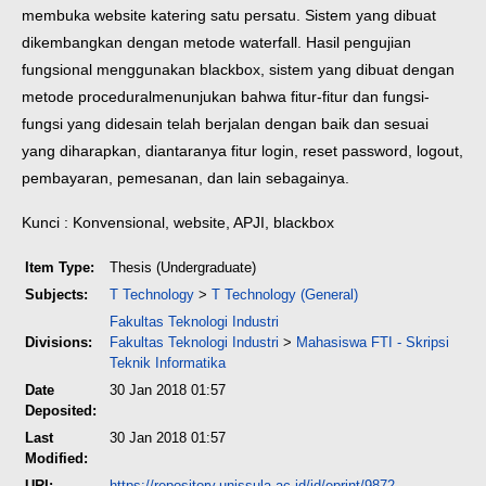
membuka website katering satu persatu. Sistem yang dibuat
dikembangkan dengan metode waterfall. Hasil pengujian
fungsional menggunakan blackbox, sistem yang dibuat dengan
metode procedural
menunjukan bahwa fitur-fitur dan fungsi-
fungsi yang didesain telah berjalan dengan baik dan sesuai
yang diharapkan, diantaranya fitur login, reset password, logout,
pembayaran, pemesanan, dan lain sebagainya.
Kunci : Konvensional, website, APJI, blackbox
Item Type:
Thesis (Undergraduate)
Subjects:
T Technology
>
T Technology (General)
Fakultas Teknologi Industri
Divisions:
Fakultas Teknologi Industri
>
Mahasiswa FTI - Skripsi
Teknik Informatika
Date
30 Jan 2018 01:57
Deposited:
Last
30 Jan 2018 01:57
Modified:
URI:
https://repository.unissula.ac.id/id/eprint/9872