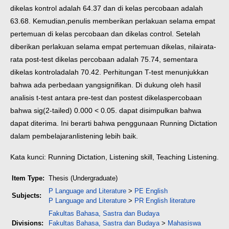
di
kelas kontrol adalah 64.37 dan di kelas percobaan adalah
63.68. Kemudian,
penulis memberikan perlakuan selama empat
pertemuan di kelas percobaan dan di
kelas control. Setelah
diberikan perlakuan selama empat pertemuan dikelas, nilai
rata-
rata post-test dikelas percobaan adalah 75.74, sementara
dikelas kontrol
adalah 70.42. Perhitungan T-test menunjukkan
bahwa ada perbedaan yang
signifikan. Di dukung oleh hasil
analisis t-test antara pre-test dan postest dikelas
percobaan
bahwa sig(2-tailed) 0.000 < 0.05. dapat disimpulkan bahwa
dapat
diterima. Ini berarti bahwa penggunaan Running Dictation
dalam pembelajaran
listening lebih baik.
Kata kunci: Running Dictation, Listening skill, Teaching Listening.
Item Type:
Thesis (Undergraduate)
P Language and Literature
>
PE English
Subjects:
P Language and Literature
>
PR English literature
Fakultas Bahasa, Sastra dan Budaya
Divisions:
Fakultas Bahasa, Sastra dan Budaya
>
Mahasiswa