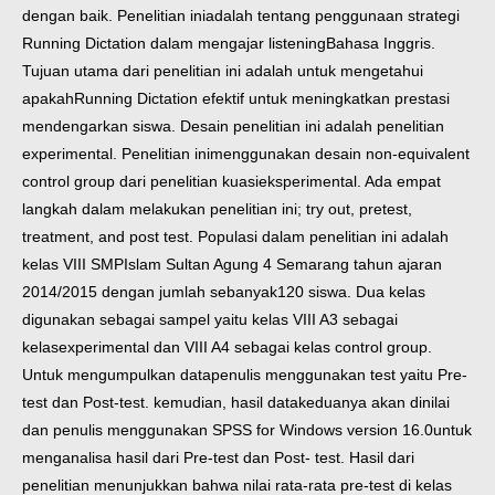
dengan baik. Penelitian ini
adalah tentang penggunaan strategi
Running Dictation dalam mengajar listening
Bahasa Inggris.
Tujuan utama dari penelitian ini adalah untuk mengetahui
apakah
Running Dictation efektif untuk meningkatkan prestasi
mendengarkan siswa.
Desain penelitian ini adalah penelitian
experimental. Penelitian ini
menggunakan desain non-equivalent
control group dari penelitian kuasi
eksperimental. Ada empat
langkah dalam melakukan penelitian ini; try out, pre
test,
treatment, and post test. Populasi dalam penelitian ini adalah
kelas VIII SMP
Islam Sultan Agung 4 Semarang tahun ajaran
2014/2015 dengan jumlah sebanyak
120 siswa. Dua kelas
digunakan sebagai sampel yaitu kelas VIII A3 sebagai
kelas
experimental dan VIII A4 sebagai kelas control group.
Untuk mengumpulkan data
penulis menggunakan test yaitu Pre-
test dan Post-test. kemudian, hasil data
keduanya akan dinilai
dan penulis menggunakan SPSS for Windows version 16.0
untuk
menganalisa hasil dari Pre-test dan Post- test.
Hasil dari
penelitian menunjukkan bahwa nilai rata-rata pre-test di kelas