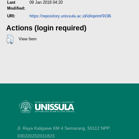
Last
09 Jan 2018 04:20
Modified:
URI:
https://repository.unissula.ac.id/id/eprint/9196
Actions (login required)
View Item
Jl. Raya Kaligawe KM 4 Semarang, 50112
NPP:
3302202D2011823