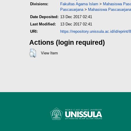
Divisions:
Fakultas Agama Islam
>
Mahasiswa Pasca
Pascasarjana
>
Mahasiswa Pascasarjana 
Date Deposited:
13 Dec 2017 02:41
Last Modified:
13 Dec 2017 02:41
URI:
https://repository.unissula.ac.id/id/eprint/
Actions (login required)
View Item