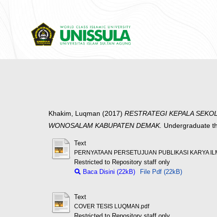
Khakim, Luqman
(2017)
RESTRATEGI KEPALA SEKO
WONOSALAM KABUPATEN DEMAK.
Undergraduate th
Text
PERNYATAAN PERSETUJUAN PUBLIKASI KARYA ILM
Restricted to Repository staff only
Baca Disini (22kB)
File Pdf (22kB)
Text
COVER TESIS LUQMAN.pdf
Restricted to Repository staff only