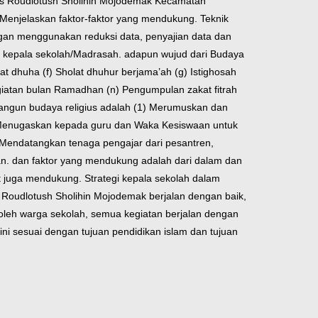
Mts Roudlotush Sholihin Mojodemak Kecamatan
Menjelaskan faktor-faktor yang mendukung. Teknik
gan menggunakan reduksi data, penyajian data dan
h kepala sekolah/Madrasah. adapun wujud dari Budaya
 dhuha (f) Sholat dhuhur berjama’ah (g) Istighosah
 Kegiatan bulan Ramadhan (n) Pengumpulan zakat fitrah
mbangun budaya religius adalah (1) Merumuskan dan
) Menugaskan kepada guru dan Waka Kesiswaan untuk
 Mendatangkan tenaga pengajar dari pesantren,
n. dan faktor yang mendukung adalah dari dalam dan
t juga mendukung. Strategi kepala sekolah dalam
Roudlotush Sholihin Mojodemak berjalan dengan baik,
 oleh warga sekolah, semua kegiatan berjalan dengan
l ini sesuai dengan tujuan pendidikan islam dan tujuan