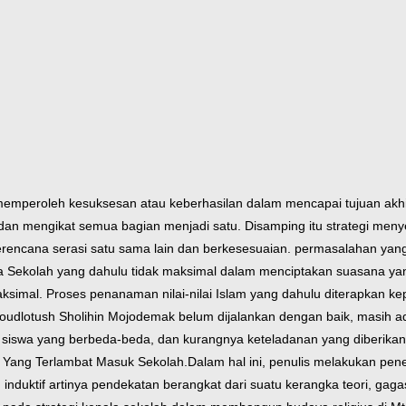
memperoleh kesuksesan atau keberhasilan dalam mencapai tujuan akhi
an mengikat semua bagian menjadi satu. Disamping itu strategi menye
rencana serasi satu sama lain dan berkesesuaian. permasalahan yang
pala Sekolah yang dahulu tidak maksimal dalam menciptakan suasana 
aksimal. Proses penanaman nilai-nilai Islam yang dahulu diterapkan k
oudlotush Sholihin Mojodemak belum dijalankan dengan baik, masih a
g siswa yang berbeda-beda, dan kurangnya keteladanan yang diberika
 Yang Terlambat Masuk Sekolah.
Dalam hal ini, penulis melakukan penel
nduktif artinya pendekatan berangkat dari suatu kerangka teori, gag