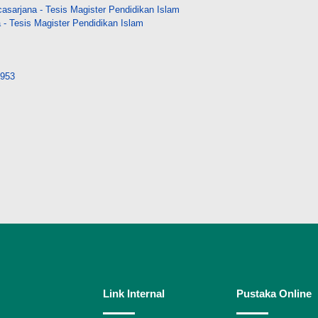
sarjana - Tesis Magister Pendidikan Islam
- Tesis Magister Pendidikan Islam
8953
Link Internal
Pustaka Online