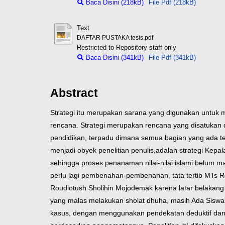
Baca Disini (218kB)
File Pdf (218kB)
Text
DAFTAR PUSTAKA tesis.pdf
Restricted to Repository staff only
Baca Disini (341kB)
File Pdf (341kB)
Abstract
Strategi itu merupakan sarana yang digunakan untuk 
rencana. Strategi merupakan rencana yang disatukan d
pendidikan, terpadu dimana semua bagian yang ada te
menjadi obyek penelitian penulis,adalah strategi Ke
sehingga proses penanaman nilai-nilai islami belum m
perlu lagi pembenahan-pembenahan, tata tertib MTs R
Roudlotush Sholihin Mojodemak karena latar belakan
yang malas melakukan sholat dhuha, masih Ada Siswa
kasus, dengan menggunakan pendekatan deduktif dan i