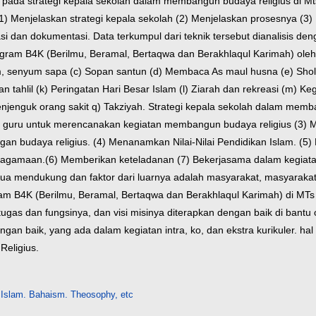
n pada strategi kepala sekolah dalam membangun budaya religius di 
Menjelaskan strategi kepala sekolah (2) Menjelaskan prosesnya (3) 
an dokumentasi. Data terkumpul dari teknik tersebut dianalisis den
ogram B4K (Berilmu, Beramal, Bertaqwa dan Berakhlaqul Karimah) ole
, senyum sapa (c) Sopan santun (d) Membaca As maul husna (e) Sholat
alan tahlil (k) Peringatan Hari Besar Islam (l) Ziarah dan rekreasi (m)
Menjenguk orang sakit q) Takziyah. Strategi kepala sekolah dalam me
uh guru untuk merencanakan kegiatan membangun budaya religius (3
budaya religius. (4) Menanamkan Nilai-Nilai Pendidikan Islam. (5)
eagamaan.(6) Memberikan keteladanan (7) Bekerjasama dalam kegiata
emua mendukung dan faktor dari luarnya adalah masyarakat, masyaraka
m B4K (Berilmu, Beramal, Bertaqwa dan Berakhlaqul Karimah) di MTs 
gas dan fungsinya, dan visi misinya diterapkan dengan baik di bantu
ngan baik, yang ada dalam kegiatan intra, ko, dan ekstra kurikuler. ha
Religius.
Islam. Bahaism. Theosophy, etc