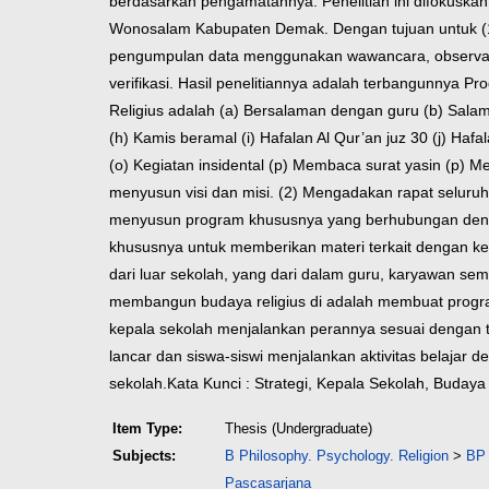
berdasarkan pengamatannya. Penelitian ini difokuska
Wonosalam Kabupaten Demak. Dengan tujuan untuk (1) 
pengumpulan data menggunakan wawancara, observasi d
verifikasi.
Hasil penelitiannya adalah terbangunnya Pr
Religius adalah (a) Bersalaman dengan guru (b) Salam
(h) Kamis beramal (i) Hafalan Al Qur’an juz 30 (j) Haf
(o) Kegiatan insidental (p) Membaca surat yasin (p) 
menyusun visi dan misi. (2) Mengadakan rapat selur
menyusun program khususnya yang berhubungan dengan 
khususnya untuk memberikan materi terkait dengan k
dari luar sekolah, yang dari dalam guru, karyawan s
membangun budaya religius di adalah membuat progra
kepala sekolah menjalankan perannya sesuai dengan tu
lancar dan siswa-siswi menjalankan aktivitas belajar de
sekolah.
Kata Kunci : Strategi, Kepala Sekolah, Budaya 
Item Type:
Thesis (Undergraduate)
Subjects:
B Philosophy. Psychology. Religion
>
BP 
Pascasarjana