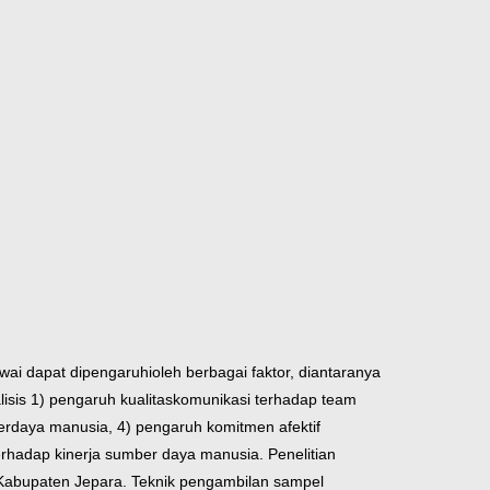
wai dapat dipengaruhi
oleh berbagai faktor, diantaranya
isis 1) pengaruh kualitas
komunikasi terhadap team
er
daya manusia, 4) pengaruh komitmen afektif
terhadap kinerja sumber daya manusia.
Penelitian
 Kabupaten
Jepara. Teknik pengambilan sampel