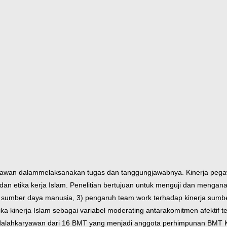
ryawan dalam
melaksanakan tugas dan tanggungjawabnya. Kinerja pega
dan etika kerja Islam.
Penelitian bertujuan untuk menguji dan menganal
a sumber daya manusia, 3) pengaruh team work terhadap kinerja sumb
ka kinerja Islam sebagai variabel moderating antara
komitmen afektif 
dalah
karyawan dari 16 BMT yang menjadi anggota perhimpunan BMT