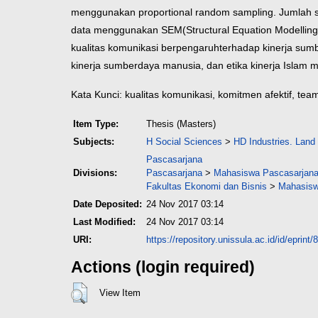
menggunakan proportional random sampling.
Jumlah 
data menggunakan SEM
(Structural Equation Modelli
kualitas komunikasi berpengaruh
terhadap kinerja sum
kinerja sumber
daya manusia, dan etika kinerja Islam
Kata Kunci: kualitas komunikasi, komitmen afektif, tea
Item Type:
Thesis (Masters)
Subjects:
H Social Sciences
>
HD Industries. Land
Pascasarjana
Divisions:
Pascasarjana
>
Mahasiswa Pascasarjana
Fakultas Ekonomi dan Bisnis
>
Mahasisw
Date Deposited:
24 Nov 2017 03:14
Last Modified:
24 Nov 2017 03:14
URI:
https://repository.unissula.ac.id/id/eprint/
Actions (login required)
View Item