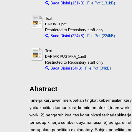
Baca Disini (131kB)
File Pdf (131kB)
Text
BAB IV_1.pdf
Restricted to Repository staff only
Baca Disini (224kB)
File Pdf (224kB)
Text
DAFTAR PUSTAKA_1.pdf
Restricted to Repository staff only
Baca Disini (34kB)
File Pdf (34kB)
Abstract
Kinerja karyawan merupakan tingkat keberhasilan ka
yaitu kualitas komunikasi, komitmen afektif,
team work, 
work, 2) pengaruh kualitas komunikasi terhadap
kinerj
terhadap kinerja sumber daya
manusia, 5) pengaruh eti
merupakan penelitian explanatory. Subjek penelitian a