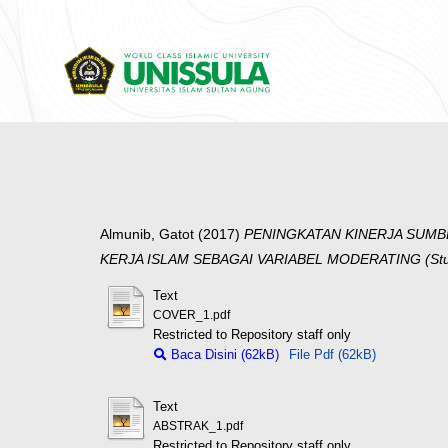
Almunib, Gatot
(2017)
PENINGKATAN KINERJA SUMB
KERJA ISLAM SEBAGAI VARIABEL MODERATING (Stud
Text
COVER_1.pdf
Restricted to Repository staff only
Baca Disini (62kB)
File Pdf (62kB)
Text
ABSTRAK_1.pdf
Restricted to Repository staff only