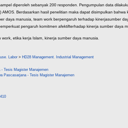
sampel diperoleh sebanyak 200 responden. Pengumpulan data dilakuk
ng) AMOS.
Berdasarkan hasil penelitian maka dapat disimpulkan bahwa k
ber daya manusia, team work berpengaruh terhadap kinerja
sumber day
 memperkuat pengaruh komitmen afektif
terhadap kinerja sumber daya m
m work, etika kerja
Islam, kinerja sumber daya manusia.
 use. Labor
>
HD28 Management. Industrial Management
 - Tesis Magister Manajemen
a Pascasarjana - Tesis Magister Manajemen
8410