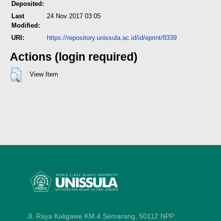
Deposited:
Last
24 Nov 2017 03:05
Modified:
URI:
https://repository.unissula.ac.id/id/eprint/8339
Actions (login required)
View Item
Jl. Raya Kaligawe KM 4 Semarang, 50112
NPP: