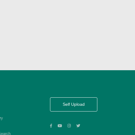
Self Upload
ry
Search