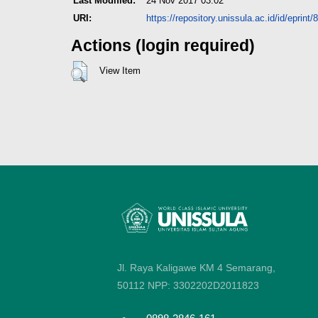
Last Modified:
24 Nov 2017 03:02
URI:
https://repository.unissula.ac.id/id/eprint/
Actions (login required)
View Item
Jl. Raya Kaligawe KM 4 Semarang,
50112
NPP: 3302202D2011823