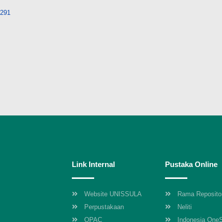
8291
Link Internal
Pustaka Online
Website UNISSULA
Rama Reposito
Perpustakaan
Neliti
OPAC
Indonesia One