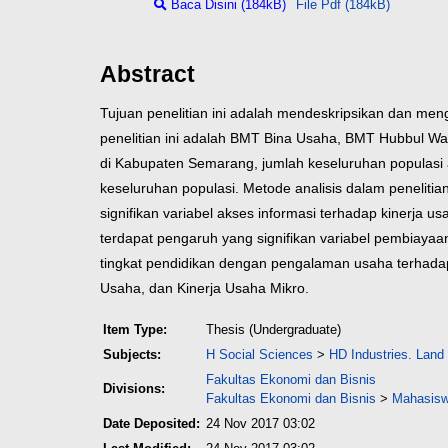
Baca Disini (184kB)
File Pdf (184kB)
Abstract
Tujuan penelitian ini adalah mendeskripsikan dan me
penelitian ini adalah BMT Bina Usaha, BMT Hubbul 
di Kabupaten Semarang, jumlah keseluruhan populas
keseluruhan populasi. Metode analisis dalam penelitia
signifikan variabel akses informasi terhadap kinerja u
terdapat pengaruh yang signifikan variabel pembiayaan
tingkat pendidikan dengan pengalaman usaha terhadap
Usaha, dan Kinerja Usaha Mikro.
Item Type:
Thesis (Undergraduate)
Subjects:
H Social Sciences
>
HD Industries. Land
Fakultas Ekonomi dan Bisnis
Divisions:
Fakultas Ekonomi dan Bisnis
>
Mahasisw
Date Deposited:
24 Nov 2017 03:02