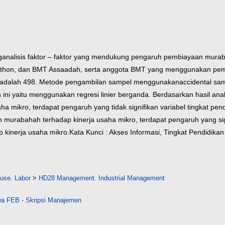
nganalisis faktor – faktor yang mendukung pengaruh pembiayaan murab
Wathon, dan BMT Assaadah, serta anggota BMT yang menggunakan pe
i adalah 498. Metode pengambilan sampel menggunakanaccidental sa
n ini yaitu menggunakan regresi linier berganda. Berdasarkan hasil ana
saha mikro, terdapat pengaruh yang tidak signifikan variabel tingkat pe
 murabahah terhadap kinerja usaha mikro, terdapat pengaruh yang sign
 kinerja usaha mikro.
Kata Kunci : Akses Informasi, Tingkat Pendidi
 use. Labor
>
HD28 Management. Industrial Management
a FEB - Skripsi Manajemen