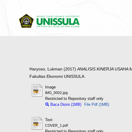
Haryoso, Lukman
(2017)
ANALISIS KINERJA USAHA
Fakultas Ekonomi UNISSULA.
Image
IMG_0002.jpg
Restricted to Repository staff only
Baca Disini (1MB)
File Pdf (1MB)
Text
COVER_1.pdf
Restricted to Repository staff only