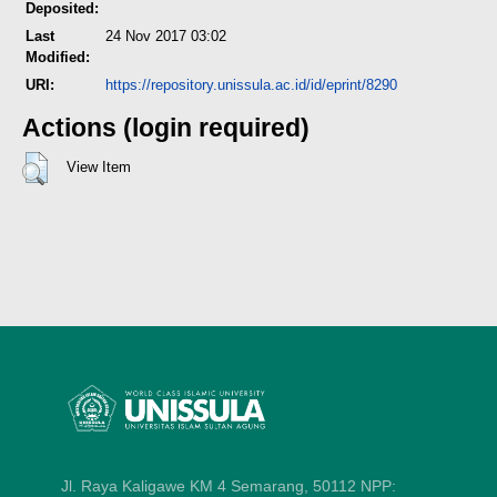
Deposited:
Last
24 Nov 2017 03:02
Modified:
URI:
https://repository.unissula.ac.id/id/eprint/8290
Actions (login required)
View Item
Jl. Raya Kaligawe KM 4 Semarang, 50112
NPP: