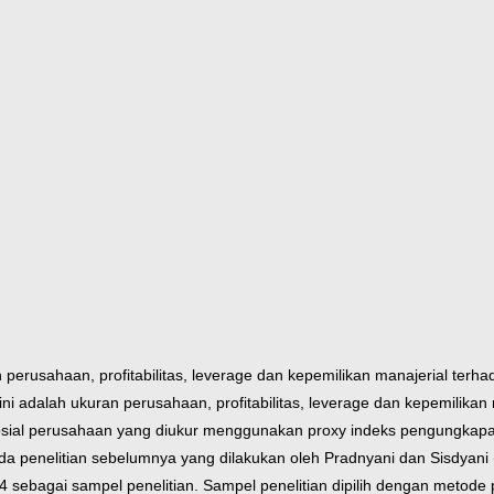
an perusahaan, profitabilitas, leverage dan kepemilikan manajerial te
ini adalah ukuran perusahaan, profitabilitas, leverage dan kepemilika
sosial perusahaan yang diukur menggunakan proxy indeks pengungkapa
pada penelitian sebelumnya yang dilakukan oleh Pradnyani dan Sisdy
4 sebagai sampel penelitian. Sampel penelitian dipilih dengan metode