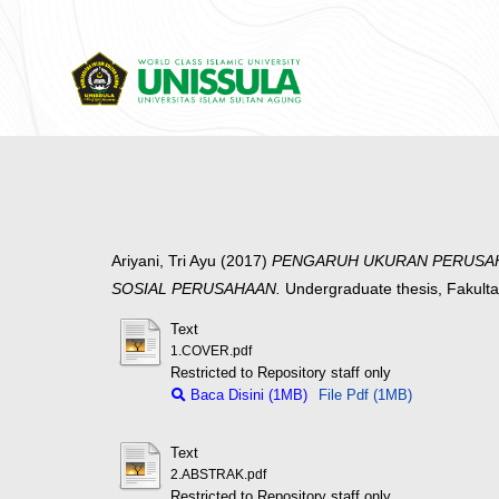
Ariyani, Tri Ayu
(2017)
PENGARUH UKURAN PERUSAH
SOSIAL PERUSAHAAN.
Undergraduate thesis, Fakul
Text
1.COVER.pdf
Restricted to Repository staff only
Baca Disini (1MB)
File Pdf (1MB)
Text
2.ABSTRAK.pdf
Restricted to Repository staff only