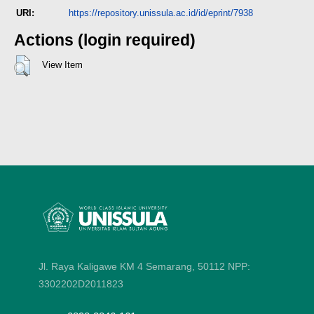
URI:
https://repository.unissula.ac.id/id/eprint/7938
Actions (login required)
View Item
Jl. Raya Kaligawe KM 4 Semarang, 50112
NPP:
3302202D2011823