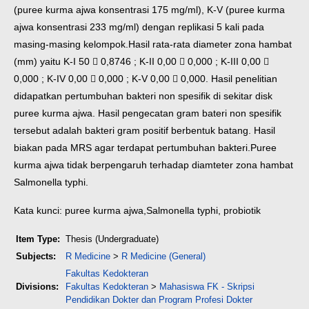
(puree kurma ajwa konsentrasi 175 mg/ml), K-V (puree kurma
ajwa konsentrasi 233 mg/ml) dengan replikasi 5 kali pada
masing-masing kelompok.
Hasil rata-rata diameter zona hambat
(mm) yaitu K-I 50  0,8746 ; K-II 0,00  0,000 ; K-III 0,00 
0,000 ; K-IV 0,00  0,000 ; K-V 0,00  0,000. Hasil penelitian
didapatkan pertumbuhan bakteri non spesifik di sekitar disk
puree kurma ajwa. Hasil pengecatan gram bateri non spesifik
tersebut adalah bakteri gram positif berbentuk batang. Hasil
biakan pada MRS agar terdapat pertumbuhan bakteri.
Puree
kurma ajwa tidak berpengaruh terhadap diamteter zona hambat
Salmonella typhi.
Kata kunci: puree kurma ajwa,Salmonella typhi, probiotik
Item Type:
Thesis (Undergraduate)
Subjects:
R Medicine
>
R Medicine (General)
Fakultas Kedokteran
Divisions:
Fakultas Kedokteran
>
Mahasiswa FK - Skripsi
Pendidikan Dokter dan Program Profesi Dokter