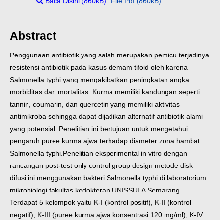
Baca Disini (860kB)
File Pdf (860kB)
Abstract
Penggunaan antibiotik yang salah merupakan pemicu terjadinya
resistensi antibiotik pada kasus demam tifoid oleh karena
Salmonella typhi yang mengakibatkan peningkatan angka
morbiditas dan mortalitas. Kurma memiliki kandungan seperti
tannin, coumarin, dan quercetin yang memiliki aktivitas
antimikroba sehingga dapat dijadikan alternatif antibiotik alami
yang potensial. Penelitian ini bertujuan untuk mengetahui
pengaruh puree kurma ajwa terhadap diameter zona hambat
Salmonella typhi.
Penelitian eksperimental in vitro dengan
rancangan post-test only control group design metode disk
difusi ini menggunakan bakteri Salmonella typhi di laboratorium
mikrobiologi fakultas kedokteran UNISSULA Semarang.
Terdapat 5 kelompok yaitu K-I (kontrol positif), K-II (kontrol
negatif), K-III (puree kurma ajwa konsentrasi 120 mg/ml), K-IV