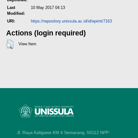
Last
10 May 2017 04:13
Modified:
URI:
https://repository.unissula.ac.id/id/eprint/7163
Actions (login required)
View Item
Jl. Raya Kaligawe KM 4 Semarang, 50112
NPP: