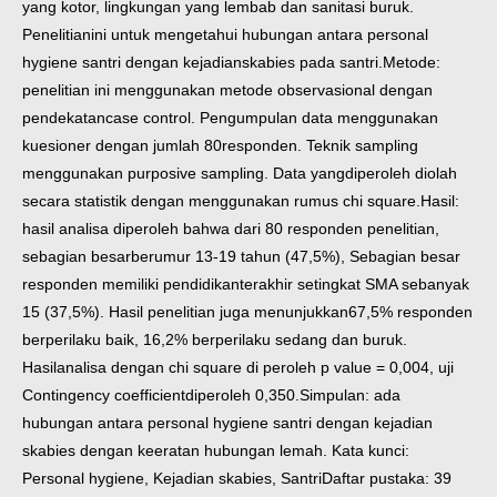
yang kotor, lingkungan yang lembab dan sanitasi buruk.
Penelitian
ini untuk mengetahui hubungan antara personal
hygiene santri dengan kejadian
skabies pada santri.
Metode:
penelitian ini menggunakan metode observasional dengan
pendekatan
case control. Pengumpulan data menggunakan
kuesioner dengan jumlah 80
responden. Teknik sampling
menggunakan purposive sampling. Data yang
diperoleh diolah
secara statistik dengan menggunakan rumus chi square.
Hasil:
hasil analisa diperoleh bahwa dari 80 responden penelitian,
sebagian besar
berumur 13-19 tahun (47,5%), Sebagian besar
responden memiliki pendidikan
terakhir setingkat SMA sebanyak
15 (37,5%). Hasil penelitian juga menunjukkan
67,5% responden
berperilaku baik, 16,2% berperilaku sedang dan buruk.
Hasil
analisa dengan chi square di peroleh p value = 0,004, uji
Contingency coefficient
diperoleh 0,350.
Simpulan: ada
hubungan antara personal hygiene santri dengan kejadian
skabies
dengan keeratan hubungan lemah.
Kata kunci:
Personal hygiene, Kejadian skabies, Santri
Daftar pustaka: 39