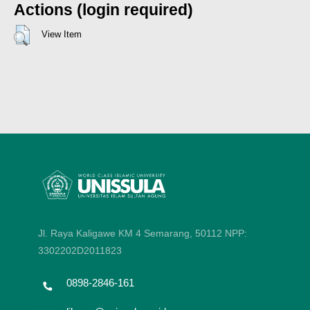
Actions (login required)
View Item
Jl. Raya Kaligawe KM 4 Semarang, 50112
NPP:
3302202D2011823
0898-2846-161