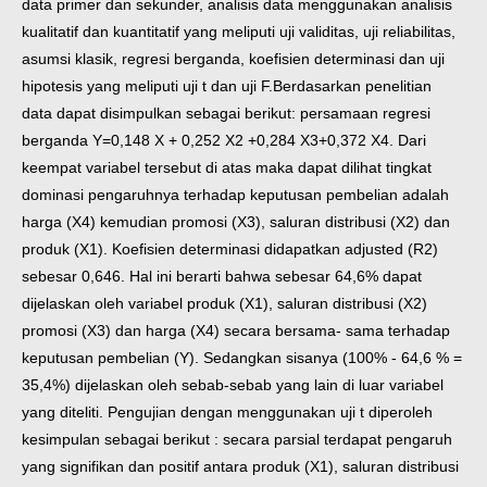
data primer dan sekunder, analisis data menggunakan analisis
kualitatif dan kuantitatif yang meliputi uji validitas, uji reliabilitas,
asumsi klasik, regresi berganda, koefisien determinasi dan uji
hipotesis yang meliputi uji t dan uji F.
Berdasarkan penelitian
data dapat disimpulkan sebagai berikut: persamaan regresi
berganda Y=0,148 X + 0,252 X2 +0,284 X3+0,372 X4. Dari
keempat variabel tersebut di atas maka dapat dilihat tingkat
dominasi pengaruhnya terhadap keputusan pembelian adalah
harga (X4) kemudian promosi (X3), saluran distribusi (X2) dan
produk (X1). Koefisien determinasi didapatkan adjusted (R2)
sebesar 0,646. Hal ini berarti bahwa sebesar 64,6% dapat
dijelaskan oleh variabel produk (X1), saluran distribusi (X2)
promosi (X3) dan harga (X4) secara bersama- sama terhadap
keputusan pembelian (Y). Sedangkan sisanya (100% - 64,6 % =
35,4%) dijelaskan oleh sebab-sebab yang lain di luar variabel
yang diteliti. Pengujian dengan menggunakan uji t diperoleh
kesimpulan sebagai berikut : secara parsial terdapat pengaruh
yang signifikan dan positif antara produk (X1), saluran distribusi