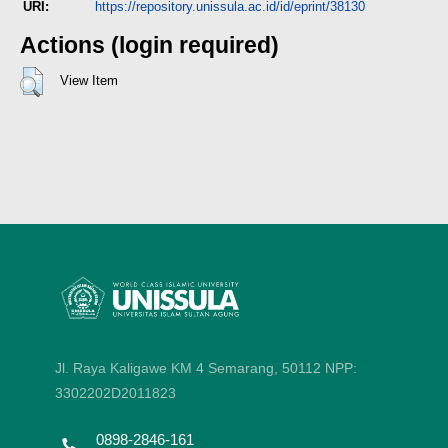
URI:
https://repository.unissula.ac.id/id/eprint/38130
Actions (login required)
View Item
Jl. Raya Kaligawe KM 4 Semarang, 50112
NPP:
3302202D2011823
0898-2846-161