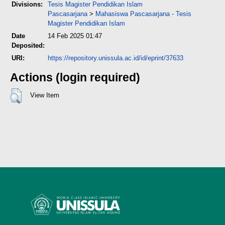
Divisions:
Tesis Magister Pendidikan Islam
Pascasarjana
>
Mahasiswa Pascasarjana - Tesis
Magister Pendidikan Islam
Date
14 Feb 2025 01:47
Deposited:
URI:
https://repository.unissula.ac.id/id/eprint/37633
Actions (login required)
View Item