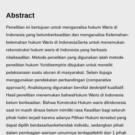
Abstract
Penelitian ini bertujuan untuk menganalisa hukum Waris di
Indonesia yang belum
berkeadilan dan menganalisa Kelemahan-
kelemahan hukum Waris di Indonesia
Serta untuk menemukan
rekonstruksi hukum waris di Indonesia yang berbasis
nilai
keadilan. Metode penelitian yang digunakan ialah metode
penelitian hukum Yuridis
empiris ditujukan untuk meneliti
pelaksanaan suatu aturan di masyarakat. Selain itu
juga
menggunakan pendekatan perbandingan (comparative
approach). Analisis
yang digunakan bersifat deskriptif kualitatif.
Hasil penelitian menemukan bahwa
Hukum Waris di Indonesia
belum berkeadian. Bahwa Konstruksi Hukum waris di
Indonesia
saat ini masih dirasa belum mimiliki rasa Keadilan bagi seluruh
pihak hal
ini terjadi karena adanya Pilihan Hukum tersebut yang
dapat dipilih berdasarkan
kehendak individu, sedangkan pihak
dalam pembagian warisan umumnya terdapat
lebih dari 1 pihak