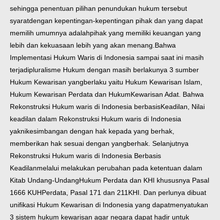
sehingga penentuan pilihan penundukan hukum tersebut
syarat
dengan kepentingan-kepentingan pihak dan yang dapat
memilih umumnya adalah
pihak yang memiliki keuangan yang
lebih dan kekuasaan lebih yang akan menang.
Bahwa
Implementasi Hukum Waris di Indonesia sampai saat ini masih
terjadi
pluralisme Hukum dengan masih berlakunya 3 sumber
Hukum Kewarisan yang
berlaku yaitu Hukum Kewarisan Islam,
Hukum Kewarisan Perdata dan Hukum
Kewarisan Adat. Bahwa
Rekonstruksi Hukum waris di Indonesia berbasis
Keadilan, Nilai
keadilan dalam Rekonstruksi Hukum waris di Indonesia
yakni
kesimbangan dengan hak kepada yang berhak,
memberikan hak sesuai dengan yang
berhak. Selanjutnya
Rekonstruksi Hukum waris di Indonesia Berbasis
Keadilan
melalui melakukan perubahan pada ketentuan dalam
Kitab Undang-Undang
Hukum Perdata dan KHI khususnya Pasal
1666 KUHPerdata, Pasal 171 dan 211
KHI. Dan perlunya dibuat
unifikasi Hukum Kewarisan di Indonesia yang dapat
menyatukan
3 sistem hukum kewarisan agar negara dapat hadir untuk