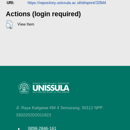
URI:
https://repository.unissula.ac.id/id/eprint/32844
Actions (login required)
View Item
Jl. Raya Kaligawe KM 4 Semarang, 50112
NPP:
3302202D2011823
0898-2846-161