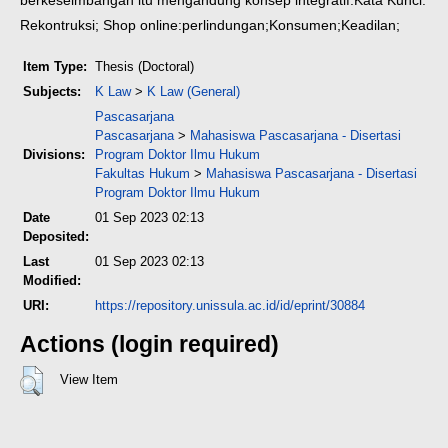
berkeseimbangan itu mengandung konsep integratif.
Kata Kunci:
Rekontruksi; Shop online:perlindungan;Konsumen;Keadilan;
Item Type:
Thesis (Doctoral)
Subjects:
K Law
>
K Law (General)
Pascasarjana
Pascasarjana
>
Mahasiswa Pascasarjana - Disertasi
Divisions:
Program Doktor Ilmu Hukum
Fakultas Hukum
>
Mahasiswa Pascasarjana - Disertasi
Program Doktor Ilmu Hukum
Date
01 Sep 2023 02:13
Deposited:
Last
01 Sep 2023 02:13
Modified:
URI:
https://repository.unissula.ac.id/id/eprint/30884
Actions (login required)
View Item