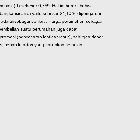
rminasi (R) sebesar 0,759.
Hal ini berarti bahwa
edangkan
sisanya yaitu sebesar 24,10 % dipengaruhi
i adalah
sebagai berikut
: Harga perumahan sebagai
pembelian suatu perumahan juga dapat
 promosi (penycbaran
leaflet/brosur), sehirgga dapat
tas, sebab kualitas yang baik akan,
semakin