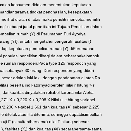
 calon konsumen di
dalam menentukan keputusan
umah
diantaranya tingkat penghasilan, kesepakatan
melihat uraian di atas maka peneliti mencoba memilih
" sebagai judul penelitian ini.
Tujuan Penelitian dalam
embelian rumah (Y) di Perumahan Puri Ayodya
ang (Y)}, untuk mengetahui pengaruh fasilitas ()
adap keputusan pembelian rumah (Y) di
Perumahan
i populasi penelitian dibagi dalam beberapa
kelompok
tipe rumah responden.
Pada type 125 respondcn yang
kai sebanyak 30 orang. Dari responden yang diberi
besar adalah laki­
laki, dengan pendapatan di atas Rp.
ualitas beserta indikatornya
diperoleh nilai r hitung > r
s, dan
kualitas dinyatakan reliabel karena nilai Alpha
0,271 X + 0,220 X + 0,208 X
Nilai uji t hitung variabel
ar
2,206 > t-tabel 1,661 dan kualitas (X) sebesar 2,225
o ditolak atau Ha diterima, sehingga dapat
disimpulkan
uji F (simultan/bersama) nilai F hitung sebesar
), fasiritas (X,) dan kualitas (X¢) secara
bersama-sama