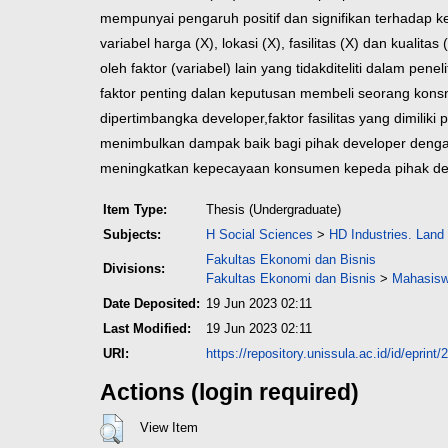
mempunyai pengaruh positif dan signifikan terhadap 
variabel harga (X), lokasi (X), fasilitas (X) dan kualitas
oleh faktor (variabel) lain yang tidak
diteliti dalam penelit
faktor penting dalan keputusan
membeli seorang konsn
dipertimbangka developer,
faktor fasilitas yang dimili
menimbulkan dampak baik bagi pihak developer denga
meningkatkan kepecayaan konsumen kepeda pihak dev
Item Type:
Thesis (Undergraduate)
Subjects:
H Social Sciences
>
HD Industries. Land
Fakultas Ekonomi dan Bisnis
Divisions:
Fakultas Ekonomi dan Bisnis
>
Mahasisw
Date Deposited:
19 Jun 2023 02:11
Last Modified:
19 Jun 2023 02:11
URI:
https://repository.unissula.ac.id/id/eprint/
Actions (login required)
View Item