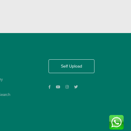
Self Upload
ry
Search