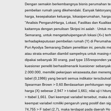
Dengan semakin berkembangnya bisnis perumahan te
pembelian rumah yang dikehendaki. Eanyak faktor
yan
harga, kesepakatan keluarga, lokasi
perumahan, harga 
"Analisis Pengaruh
Harga, Lokasi, Fasilitas dan Kuali
kaitannya dengan penulisan Skripsi ini aalah
: Untuk m
Semarang, untuk mengetahui
pengaruh lokasi (X») te
terhadap
keputusan pembelian rumah (Y) di Perumaha
Puri Ayodya Semarang.
Dalam penelitian ini, penulis m
atau strata emudian diambil sampelnya untuk masing-m
dipakai sebanyak 30 orang, pad type 155
responden ya
kuesioner peneliti berhasil
menarik kuesioner sebanyak
2.000.000, memiliki pekerjaan wiraswasta,
dan menempa
tabel (0,1986) yang berarti semua indikator terscbut
val
Spearman Brown > 0,60.
Berdasarkan perhitungan reg
harga (X) sebesar 2,947 > t-tabel 1,661; nilai uji
t hitu
> ttabel 1,661. Dari
keempat variabel tersebut, maka 
keempat variabel rcmiliki pengaruh yang positif dan sigr
74,755 >
F tabel (2,7), maka terdapat pada daerah Ho