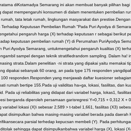
ratama di
Kotamadya Semarang ini akan membuat banyak pilihan bagi
g dapat mempengaruhi konsumen di dalam menentuken pernbelian r
rumah, tata letak rumah, lingkungan masyarakat dan prestise.
Dengan 
tas Terhadap Keputusan Pembelian Rumah "
Pada Puri Ayodya di Semarang
engetahui pengaruh harga (X) terhadap keputusan r
sebagai berikut
p
rhadap keputusan pembelian rumah (Y) di Perumahan Puri
Ayodya Semar
n Puri Ayodya Semarang, untuk
mengetahui pengaruh kualitas (X) terh
engambil sampel dengan teknik stratified
random sampling. Dalam ha! in
asing strata.
Dalam penelitian ·ni strata yang dipakai yaitu memakai 
ng dipakai sebanyak 60 orang, an pada type 175 responden yang
dipa
 100 responden.
Responden yang menjawab daftar kuesioner sebagian 
ti rumah bertipe 155.
Pada uji validitas ha»ga, lokasi, fasilitas, dan k
id. Pada uji reliabilitas yang didapat dari variabel harga, lokas1, fasilita
resi berganda diperoleh persamaan garis
regresi Y=0,715 + 0,312 X + 
ng variabel lokasi (X)\ sebesar 2,589 > t-tabel 1,661, fasilitas (X3) sebes
dapat disimpulkan bahwa masing-masing
variabel berada pada daerah H
ifikan
secara parsial terhedap kepucsan membeli (Y). Pada perhitungan 
 ditolak sehingga dapat disimpulkan
bahwa variabel harga (X), lokasi (X»