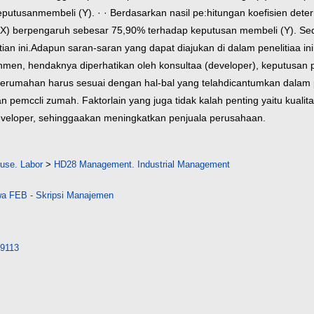
keputusan
membeli (Y).
·
·
Berdasarkan nasil pe:hitungan koefisien dete
(X) berpengaruh sebesar 75,90% terhadap keputusan membeli (Y). S
ian ini.
Adapun saran-saran yang dapat diajukan di dalam penelitiaa in
men, hendaknya diperhatikan oleh konsultaa (developer),
keputusan 
ki perumahan harus sesuai dengan hal-bal yang telah
dicantumkan dalam
n pemccli zumah. Faktor
lain yang juga tidak kalah penting yaitu kuali
eloper, sehingga
akan meningkatkan penjuala perusahaan.
 use. Labor
>
HD28 Management. Industrial Management
a FEB - Skripsi Manajemen
29113