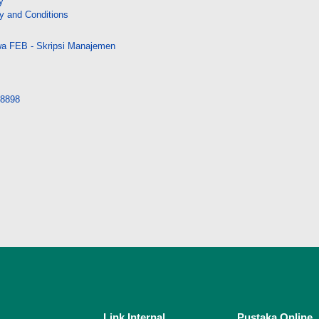
y
y and Conditions
a FEB - Skripsi Manajemen
/28898
Link Internal
Pustaka Online