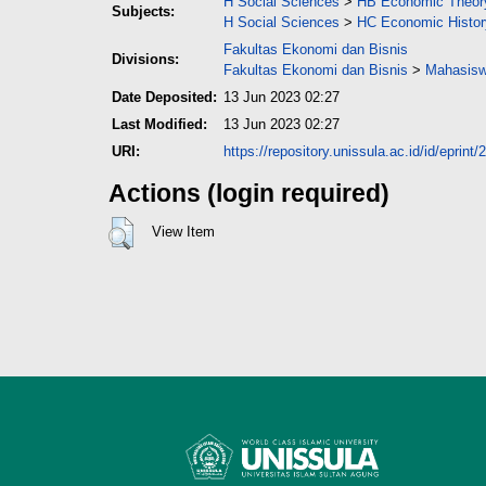
H Social Sciences
>
HB Economic Theor
Subjects:
H Social Sciences
>
HC Economic Histor
Fakultas Ekonomi dan Bisnis
Divisions:
Fakultas Ekonomi dan Bisnis
>
Mahasisw
Date Deposited:
13 Jun 2023 02:27
Last Modified:
13 Jun 2023 02:27
URI:
https://repository.unissula.ac.id/id/eprint
Actions (login required)
View Item