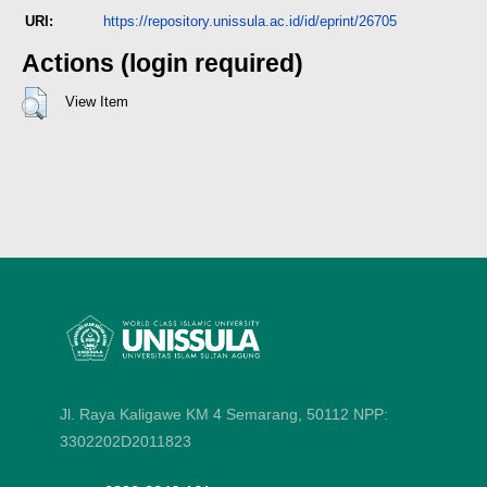
URI:
https://repository.unissula.ac.id/id/eprint/26705
Actions (login required)
View Item
Jl. Raya Kaligawe KM 4 Semarang, 50112
NPP:
3302202D2011823