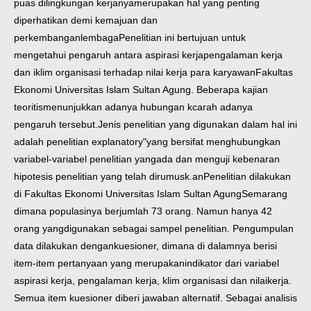
puas dilingkungan kerjanya
merupakan hal yang penting
diperhatikan demi kemajuan dan
perkembangan
lembaga
Penelitian
ini
bertujuan untuk
mengetahui pengaruh antara aspirasi kerja
pengalaman kerja
dan iklim organisasi terhadap nilai kerja para karyawan
Fakultas
Ekonomi Universitas Islam Sultan Agung. Beberapa kajian
teoritis
menunjukkan adanya hubungan kcarah adanya
pengaruh tersebut.
Jenis penelitian yang digunakan dalam hal ini
adalah penelitian
explanatory"
yang bersifat menghubungkan
variabel-variabel penelitian yang
ada dan menguji kebenaran
hipotesis penelitian yang telah dirumusk.an
Penelitian dilakukan
di Fakultas Ekonomi Universitas Islam Sultan Agung
Semarang
dimana populasinya berjumlah 73 orang. Namun hanya 42
orang yang
digunakan sebagai sampel penelitian. Pengumpulan
data dilakukan dengan
kuesioner, dimana di dalamnya berisi
item-item pertanyaan yang merupakan
indikator dari variabel
aspirasi kerja, pengalaman kerja, klim organisasi dan nilai
kerja.
Semua item kuesioner diberi
jawaban alternatif. Sebagai analisis