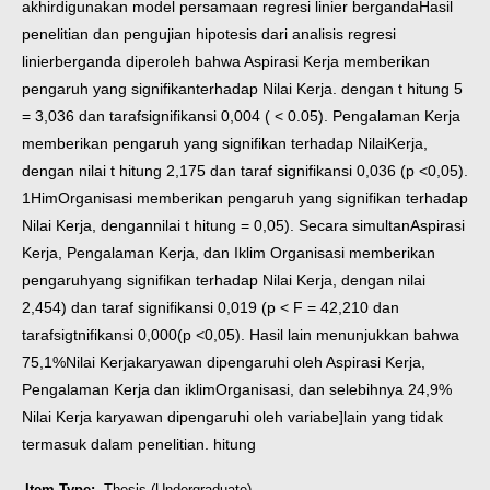
akhir
digunakan model persamaan regresi linier berganda
Hasil
penelitian dan pengujian hipotesis dari analisis regresi
linier
berganda diperoleh bahwa Aspirasi Kerja memberikan
pengaruh yang signifikan
terhadap Nilai Kerja. dengan t hitung
5
=
3,036 dan taraf
signifikansi 0,004 ( <
0.05). Pengalaman Kerja
memberikan pengaruh yang signifikan terhadap Nilai
Kerja,
dengan nilai t hitung 2,175 dan taraf signifikansi 0,036 (p <
0,05).
1Him
Organisasi memberikan pengaruh yang signifikan terhadap
Nilai Kerja, dengan
nilai t hitung
=
0,05). Secara simultan
Aspirasi
Kerja, Pengalaman Kerja, dan Iklim Organisasi memberikan
pengaruh
yang signifikan terhadap Nilai Kerja, dengan nilai
2,454) dan taraf signifikansi 0,019 (p
<
F
=
42,210 dan
taraf
sigtnifikansi 0,000
(p <
0,05). Hasil lain menunjukkan bahwa
75,1%
Nilai Kerja
karyawan dipengaruhi oleh Aspirasi Kerja,
Pengalaman Kerja dan iklim
Organisasi, dan selebihnya 24,9%
Nilai Kerja karyawan dipengaruhi oleh variabe]
lain yang tidak
termasuk dalam penelitian.
hitung
Item Type:
Thesis (Undergraduate)