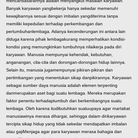
mencari
sasarannya adalah menyangkut masalah karyawan.
Banyak karyawan yang
bekerja hanya sekedar memenuhi
kewajibannya sesuai dengan imbalan yang
diterima tanpa
memiliki kepedulian terhadap perkembangan dan
pertumbuhan
lembaga. Adanya kecenderungan ini antara lain
diduga karena pihak lembaga
kurang memperhatikan kondisi-
kondisi yang memungkinkan tumbuhnya nilai
kerja pada diri
karyawan. Manusia mempunyai kehendak, kebutuhan,
angan
angan, cita-cita dan dorongan-dorongan hidup lainnya.
Selain itu, manusia juga
mempunyai pikiran-pikiran dan
pertimbangan yang menentukan sikap dan
pikirannya. Karyawan
sebagai sumber daya manusia adalah elemen terpenting
dan
merupakan aset bagi suatu lembaga. Mereka merupakan
faktor penentu terhadap
tumbuh dan berkembangnya suatu
lembaga. Oleh karena itu
dibutuhkan suatu
upaya agar martabat
manusiawinya merasa dihargai, sehingga dalam diri
karyawan
tercipta sikap hidup yang tidak sekedar mendapatkan imbalan
atau gaji
Menjaga agar para karyawan merasa bahagia dan