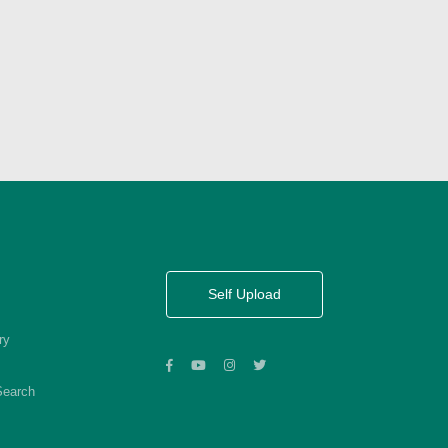
Self Upload
ry
Search