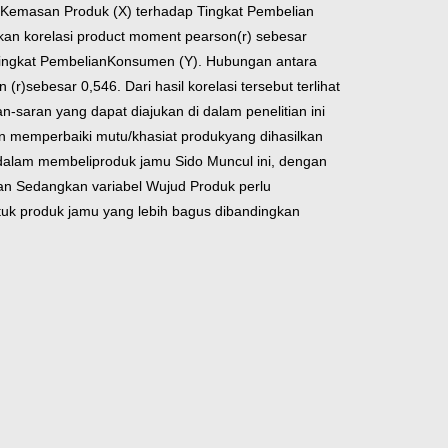
l Kemasan Produk (X) terhadap Tingkat Pembelian
n korelasi product moment pearson
(r) sebesar
ingkat Pembelian
Konsumen (Y).
Hubungan antara
 (r)
sebesar 0,546. Dari hasil korelasi tersebut terlihat
-saran yang dapat diajukan di dalam penelitian ini
n memperbaiki mutu/khasiat produk
yang dihasilkan
dalam membeli
produk jamu Sido Muncul ini, dengan
an Sedangkan variabel Wujud Produk perlu
tuk produk jamu yang lebih bagus dibandingkan