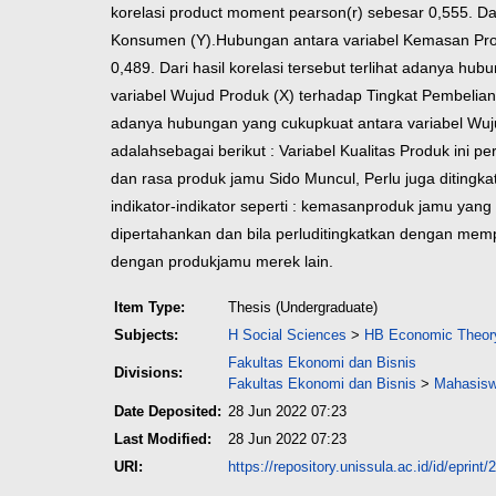
korelasi product moment pearson
(r) sebesar 0,555. Da
Konsumen (Y).
Hubungan antara variabel Kemasan Pro
0,489. Dari hasil korelasi tersebut terlihat adanya hub
variabel Wujud Produk (X) terhadap Tingkat Pembelian
adanya hubungan yang cukup
kuat antara variabel W
adalah
sebagai berikut : Variabel Kualitas Produk ini pe
dan rasa produk jamu Sido Muncul, Perlu juga ditingka
indikator-indikator seperti : kemasan
produk jamu yang 
dipertahankan dan bila perlu
ditingkatkan dengan mempe
dengan produk
jamu merek lain.
Item Type:
Thesis (Undergraduate)
Subjects:
H Social Sciences
>
HB Economic Theor
Fakultas Ekonomi dan Bisnis
Divisions:
Fakultas Ekonomi dan Bisnis
>
Mahasisw
Date Deposited:
28 Jun 2022 07:23
Last Modified:
28 Jun 2022 07:23
URI:
https://repository.unissula.ac.id/id/eprint