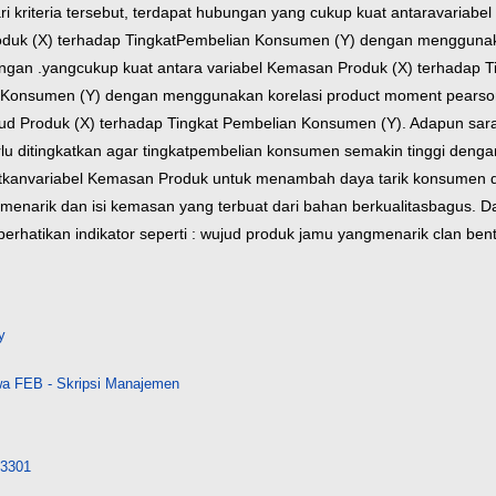
ri kriteria tersebut, terdapat hubungan yang cukup kuat antara
variabe
duk (X) terhadap Tingkat
Pembelian Konsumen (Y) dengan menggunaka
ungan .yang
cukup kuat antara variabel Kemasan Produk (X) terhadap T
Konsumen (Y) dengan menggunakan korelasi product moment pearson
ujud Produk (X) terhadap Tingkat Pembelian Konsumen
(Y).
Adapun saran
rlu ditingkatkan agar tingkat
pembelian konsumen semakin tinggi denga
tkan
variabel Kemasan Produk untuk menambah daya tarik konsumen 
menarik dan isi kemasan yang terbuat dari bahan berkualitas
bagus. D
rhatikan indikator seperti : wujud produk jamu yang
menarik clan ben
y
a FEB - Skripsi Manajemen
/23301