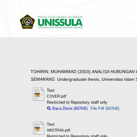
TOHIRIN, MUHAMMAD
(2003)
ANALISA HUBUNGAN 
SEMARANG.
Undergraduate thesis, Universitas Islam
Text
COVER.pdf
Restricted to Repository staff only
Baca Disini (607kB)
File Pdf (607kB)
Text
ABSTRAK.pdf
Restricted to Repository staff only