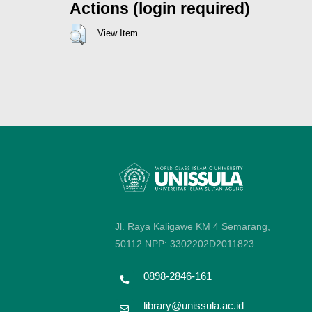
Actions (login required)
View Item
Jl. Raya Kaligawe KM 4 Semarang,
50112
NPP: 3302202D2011823
0898-2846-161
library@unissula.ac.id