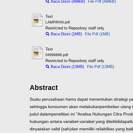
Baca Disini (498kB)
File Pdf (498kB)
Text
LAMPIRAN.pdf
Restricted to Repository staff only
Baca Disini (1MB)
File Pdf (1MB)
Text
04996886.pdf
Restricted to Repository staff only
Baca Disini (13MB)
File Pdf (13MB)
Abstract
Suatu perusahaan hams dapat menentukan strategi ya
sehingga konsumen akan melakukan
pembelian ulang 
judul dalam
penelitian ini "Analisa Hubungan Citra Pr
hubungan antara variabel-variabel yang diteliti
didapatk
dinyatakan valid (sah)
dan memiliki reliabilitas yang baik