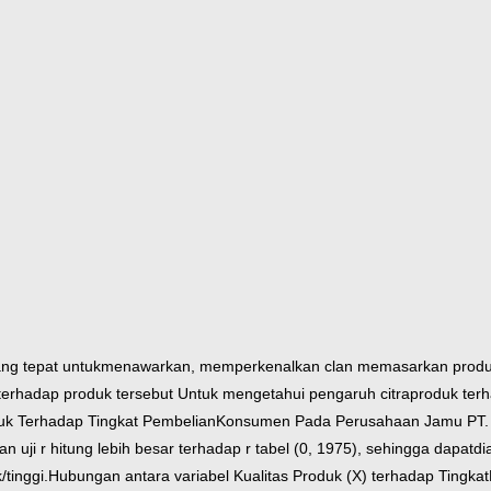
ng tepat untuk
menawarkan, memperkenalkan clan memasarkan produ
terhadap produk tersebut Untuk mengetahui pengaruh citra
produk ter
oduk Terhadap Tingkat Pembelian
Konsumen Pada Perusahaan Jamu PT. 
an uji r hitung lebih besar terhadap r tabel (0, 1975), sehingga dapat
di
/tinggi.
Hubungan antara variabel Kualitas Produk (X) terhadap Tingkat