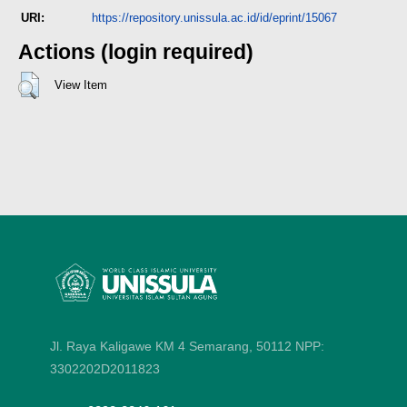
URI:
https://repository.unissula.ac.id/id/eprint/15067
Actions (login required)
View Item
Jl. Raya Kaligawe KM 4 Semarang, 50112
NPP:
3302202D2011823