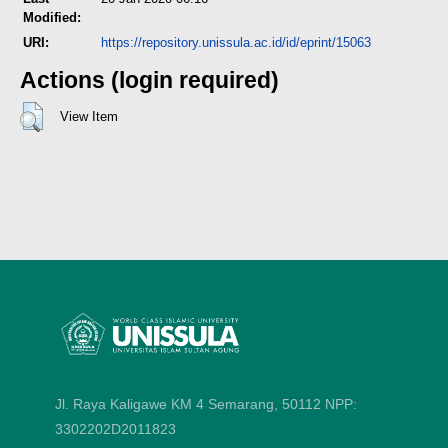
Modified:
URI:
https://repository.unissula.ac.id/id/eprint/15063
Actions (login required)
View Item
Jl. Raya Kaligawe KM 4 Semarang, 50112
NPP:
3302202D2011823