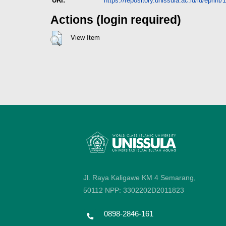
URI:
https://repository.unissula.ac.id/id/eprint
Actions (login required)
View Item
Jl. Raya Kaligawe KM 4 Semarang,
50112
NPP: 3302202D2011823
0898-2846-161