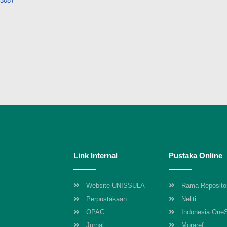
/13087
Link Internal
Pustaka Online
Website UNISSULA
Rama Reposito
Perpustakaan
Neliti
OPAC
Indonesia One
Jurnal
Moraref