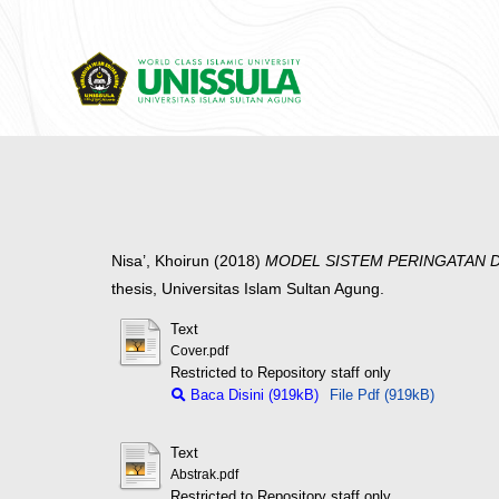
Nisa’, Khoirun
(2018)
MODEL SISTEM PERINGATAN D
thesis, Universitas Islam Sultan Agung.
Text
Cover.pdf
Restricted to Repository staff only
Baca Disini (919kB)
File Pdf (919kB)
Text
Abstrak.pdf
Restricted to Repository staff only