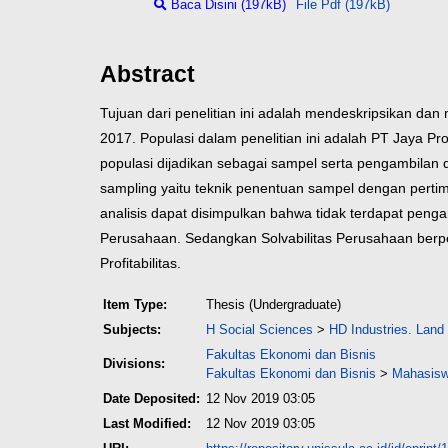
Baca Disini (197kB)
File Pdf (197kB)
Abstract
Tujuan dari penelitian ini adalah mendeskripsikan d
2017. Populasi dalam penelitian ini adalah PT Jaya P
populasi dijadikan sebagai sampel serta pengambila
sampling yaitu teknik penentuan sampel dengan pertimb
analisis dapat disimpulkan bahwa tidak terdapat penga
Perusahaan. Sedangkan Solvabilitas Perusahaan berpeng
Profitabilitas.
Item Type:
Thesis (Undergraduate)
Subjects:
H Social Sciences
>
HD Industries. Land
Fakultas Ekonomi dan Bisnis
Divisions:
Fakultas Ekonomi dan Bisnis
>
Mahasisw
Date Deposited:
12 Nov 2019 03:05
Last Modified:
12 Nov 2019 03:05