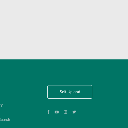
Self Upload
ry
Search