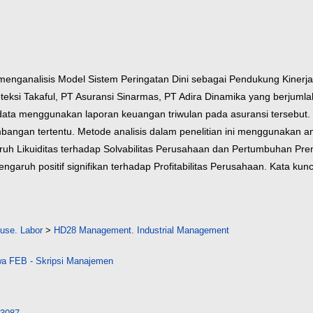
an menganalisis Model Sistem Peringatan Dini sebagai Pendukung Kine
roteksi Takaful, PT Asuransi Sinarmas, PT Adira Dinamika yang berju
n data menggunakan laporan keuangan triwulan pada asuransi terseb
angan tertentu. Metode analisis dalam penelitian ini menggunakan anal
ruh Likuiditas terhadap Solvabilitas Perusahaan dan Pertumbuhan Premi
aruh positif signifikan terhadap Profitabilitas Perusahaan.
Kata kunc
 use. Labor
>
HD28 Management. Industrial Management
a FEB - Skripsi Manajemen