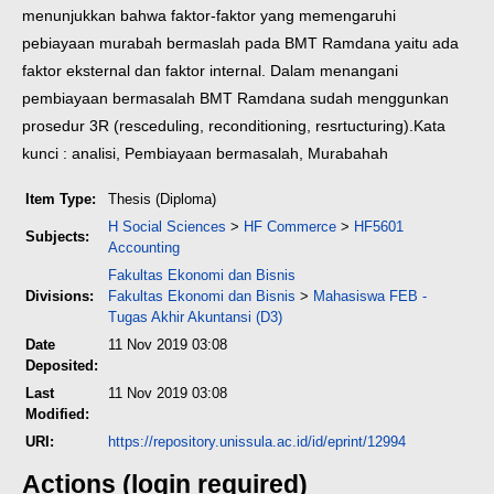
menunjukkan bahwa faktor-faktor yang memengaruhi
pebiayaan murabah bermaslah pada BMT Ramdana yaitu ada
faktor eksternal dan faktor internal. Dalam menangani
pembiayaan bermasalah BMT Ramdana sudah menggunkan
prosedur 3R (resceduling, reconditioning, resrtucturing).
Kata
kunci : analisi, Pembiayaan bermasalah, Murabahah
Item Type:
Thesis (Diploma)
H Social Sciences
>
HF Commerce
>
HF5601
Subjects:
Accounting
Fakultas Ekonomi dan Bisnis
Divisions:
Fakultas Ekonomi dan Bisnis
>
Mahasiswa FEB -
Tugas Akhir Akuntansi (D3)
Date
11 Nov 2019 03:08
Deposited:
Last
11 Nov 2019 03:08
Modified:
URI:
https://repository.unissula.ac.id/id/eprint/12994
Actions (login required)