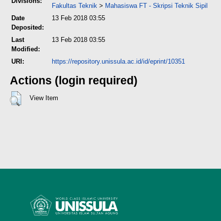
Divisions:
Fakultas Teknik
>
Mahasiswa FT - Skripsi Teknik Sipil
Date
13 Feb 2018 03:55
Deposited:
Last
13 Feb 2018 03:55
Modified:
URI:
https://repository.unissula.ac.id/id/eprint/10351
Actions (login required)
View Item