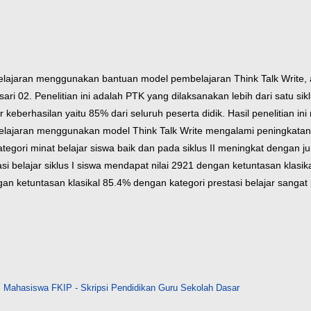
belajaran menggunakan bantuan model pembelajaran Think Talk Write, 
ksari 02. Penelitian ini adalah PTK yang dilaksanakan lebih dari satu s
r keberhasilan yaitu 85% dari seluruh peserta didik.
Hasil penelitian i
elajaran menggunakan model Think Talk Write mengalami peningkatan.
tegori minat belajar siswa baik dan pada siklus II meningkat dengan j
si belajar siklus I siswa mendapat nilai 2921 dengan ketuntasan klasi
gan ketuntasan klasikal 85.4% dengan kategori prestasi belajar sangat 
>
Mahasiswa FKIP - Skripsi Pendidikan Guru Sekolah Dasar