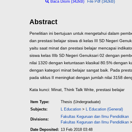
Baca Disini (342kB)
File Pdf (342kB)
Abstract
Penelitian ini bertujuan untuk mengetahui dalam pem
dan prestasi belajar siswa di kelas III SD Negeri Genu
yaitu saat minat dan prestasi belajar mencapai indikato
siswa kelas IIIb SD Negeri Genuksari 02 dengan pemb
nilai 1320 dengan ketuntasan klasikal 80.5% dengan ka
dengan kategori minat belajar sangat baik. Pada presta
pada siklus II meningkat dengan jumlah nilai 3158 den
Kata kunci: Minat, Think Talk Write, prestasi belajar
Item Type:
Thesis (Undergraduate)
Subjects:
L Education
>
L Education (General)
Fakultas Keguruan dan Ilmu Pendidikan
Divisions:
Fakultas Keguruan dan Ilmu Pendidikan
Date Deposited:
13 Feb 2018 03:48