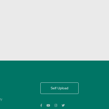
Self Upload
ry