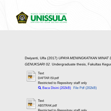
Dwiyanti, Ulfa
(2017)
UPAYA MENINGKATKAN MINAT D
GENUKSARI 02.
Undergraduate thesis, Fakultas Kegu
Text
DAFTAR ISI.pdf
Restricted to Repository staff only
Baca Disini (202kB)
File Pdf (202kB)
Text
ABSTRAK.pdf
Restricted to Repository staff only