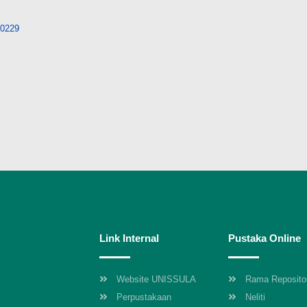
/10229
Link Internal
Pustaka Online
Website UNISSULA
Rama Reposito
Perpustakaan
Neliti