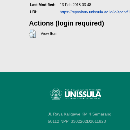
Last Modified:
13 Feb 2018 03:48
URI:
https://repository.unissula.ac.id/id/eprint
Actions (login required)
View Item
Jl. Raya Kaligawe KM 4 Semarang,
50112
NPP: 3302202D2011823