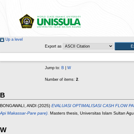
Up a level
Export as
Jump to:
B
|
W
Number of items:
2
.
B
BONGAWALI, ANDI
(2025)
EVALUASI OPTIMALISASI CASH FLOW PA
Api Makassar-Pare pare).
Masters thesis, Universitas Islam Sultan A
W