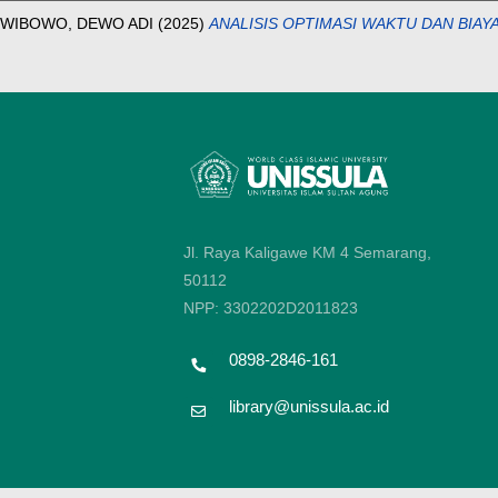
WIBOWO, DEWO ADI
(2025)
ANALISIS OPTIMASI WAKTU DAN BIA
Jl. Raya Kaligawe KM 4 Semarang,
50112
NPP: 3302202D2011823
0898-2846-161
library@unissula.ac.id