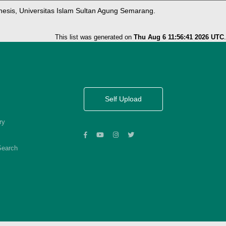
hesis, Universitas Islam Sultan Agung Semarang.
This list was generated on
Thu Aug 6 11:56:41 2026 UTC
.
Self Upload
ry
Search