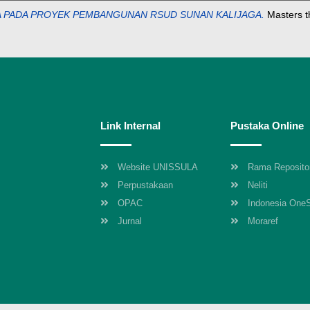
YA PADA PROYEK PEMBANGUNAN RSUD SUNAN KALIJAGA.
Masters t
Link Internal
Pustaka Online
Website UNISSULA
Rama Reposito
Perpustakaan
Neliti
OPAC
Indonesia One
Jurnal
Moraref