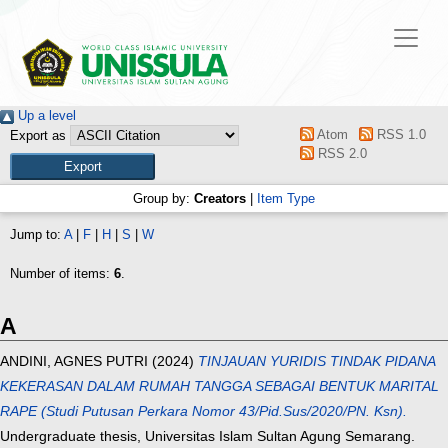
Up a level
Atom
RSS 1.0
Export as
RSS 2.0
Group by:
Creators
|
Item Type
Jump to:
A
|
F
|
H
|
S
|
W
Number of items:
6
.
A
ANDINI, AGNES PUTRI
(2024)
TINJAUAN YURIDIS TINDAK PIDANA
KEKERASAN DALAM RUMAH TANGGA SEBAGAI BENTUK MARITAL
RAPE (Studi Putusan Perkara Nomor 43/Pid.Sus/2020/PN. Ksn).
Undergraduate thesis, Universitas Islam Sultan Agung Semarang.