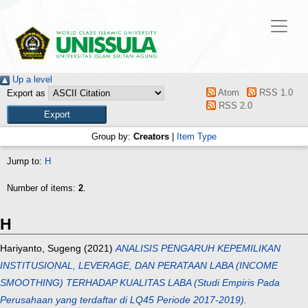
Up a level
Atom
RSS 1.0
Export as
RSS 2.0
Group by:
Creators
|
Item Type
Jump to:
H
Number of items:
2
.
H
Hariyanto, Sugeng
(2021)
ANALISIS PENGARUH KEPEMILIKAN
INSTITUSIONAL, LEVERAGE, DAN PERATAAN LABA (INCOME
SMOOTHING) TERHADAP KUALITAS LABA (Studi Empiris Pada
Perusahaan yang terdaftar di LQ45 Periode 2017-2019).