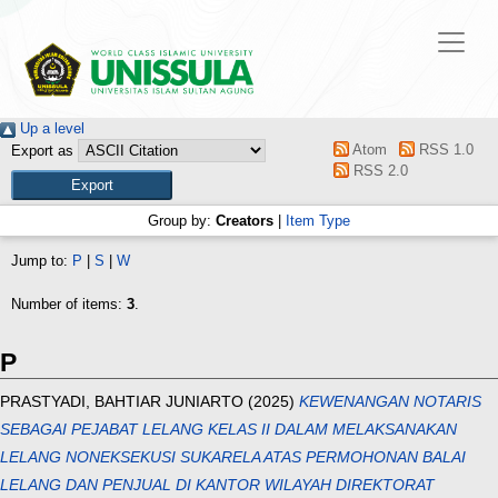
Up a level
Atom
RSS 1.0
Export as
RSS 2.0
Group by:
Creators
|
Item Type
Jump to:
P
|
S
|
W
Number of items:
3
.
P
PRASTYADI, BAHTIAR JUNIARTO
(2025)
KEWENANGAN NOTARIS
SEBAGAI PEJABAT LELANG KELAS II DALAM MELAKSANAKAN
LELANG NONEKSEKUSI SUKARELA ATAS PERMOHONAN BALAI
LELANG DAN PENJUAL DI KANTOR WILAYAH DIREKTORAT