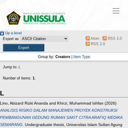
Up a level
Atom
RSS 1.0
Export as
RSS 2.0
Group by:
Creators
|
Item Type
Jump to:
L
Number of items:
1
.
L
Lino, Abizard Rizki Ananda
and
Khirzi, Muhammad Ishfan
(2026)
ANALISIS RISIKO DALAM MANAJEMEN PROYEK KONSTRUKSI
PEMBANGUNAN GEDUNG RUMAH SAKIT CITRA ARAFIQ MEDIKA
SEMARANG.
Undergraduate thesis, Universitas Islam Sultan Agung